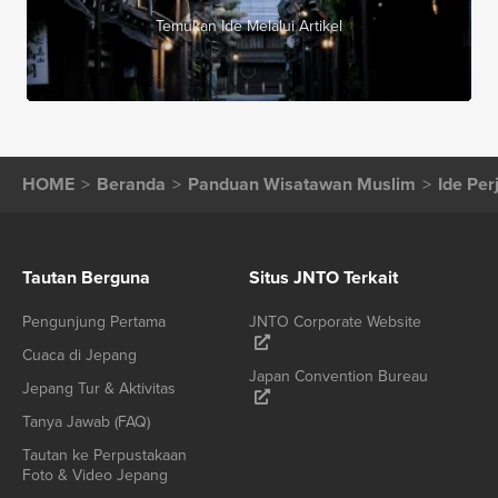
Temukan Ide Melalui Artikel
HOME
Beranda
Panduan Wisatawan Muslim
Ide Per
Tautan Berguna
Situs JNTO Terkait
Pengunjung Pertama
JNTO Corporate Website
Cuaca di Jepang
Japan Convention Bureau
Jepang Tur & Aktivitas
Tanya Jawab (FAQ)
Tautan ke Perpustakaan
Foto & Video Jepang