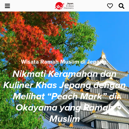
Wisata Ramah Muslim di Jepang:
Nikmati Keramahan dan
Kuliner Khas Jepang dengan
Melihat “Peach Mark” di
Okayama yang Ramah
Muslim