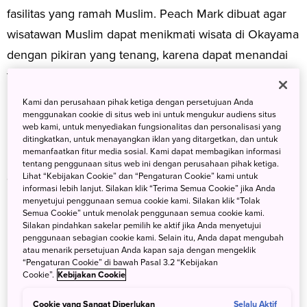
fasilitas yang ramah Muslim. Peach Mark dibuat agar
wisatawan Muslim dapat menikmati wisata di Okayama
dengan pikiran yang tenang, karena dapat menandai
fasilitas dan produk yang telah memenuhi persyaratan
khusus bagi umat Muslim (seperti ketersediaan menu
Kami dan perusahaan pihak ketiga dengan persetujuan Anda
berbahasa Inggris, hidangan dan produk tanpa daging
menggunakan cookie di situs web ini untuk mengukur audiens situs
web kami, untuk menyediakan fungsionalitas dan personalisasi yang
babi, atau sajian non-alkohol). Tanda ini digunakan di
ditingkatkan, untuk menayangkan iklan yang ditargetkan, dan untuk
memanfaatkan fitur media sosial. Kami dapat membagikan informasi
restoran, hotel, dan toko-toko di kota Okayama, serta
tentang penggunaan situs web ini dengan perusahaan pihak ketiga.
di kota Kibichuo dan kota Maniwa.
Lihat “Kebijakan Cookie” dan “Pengaturan Cookie” kami untuk
informasi lebih lanjut. Silakan klik “Terima Semua Cookie” jika Anda
menyetujui penggunaan semua cookie kami. Silakan klik “Tolak
Semua Cookie” untuk menolak penggunaan semua cookie kami.
Silakan pindahkan sakelar pemilih ke aktif jika Anda menyetujui
penggunaan sebagian cookie kami. Selain itu, Anda dapat mengubah
atau menarik persetujuan Anda kapan saja dengan mengeklik
“Pengaturan Cookie” di bawah Pasal 3.2 “Kebijakan
Cookie”.
Kebijakan Cookie
Cookie yang Sangat Diperlukan
Selalu Aktif