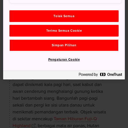
Tolak Semua
Terima Semua Cookie
Danau Kawaguchi
Simpan Pilihan
The reflective waters of Lake Kawaguchi
Pengaturan Cookie
Nikmati bermalam di dekat
Danau Kawaguchi
seraya menjelajahi tempat-tempat di sekitarnya
pada siang hari. Pemandangan terbaik Gn. Fuji
dapat dinikmati kala pagi hari, saat kabut dan
awan cenderung menghalangi gunung ketika
hari bertambah siang. Bangunlah pagi-pagi
sekali dan pergi ke sisi utara danau untuk
menikmati pemandangan terbaik. Objek wisata
di sekitar mencakup
Taman Hiburan Fuji-Q
Highland
, berbagai mata air panas, Hutan