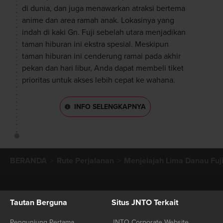
di dunia, dan juga menawarkan atraksi bertema
anime dan area ramah anak. Lokasinya yang
indah di kaki Gn. Fuji sebelah utara menjadikan
taman hiburan ini ekstra spesial. Meskipun
taman hiburan ini cenderung ramai pada akhir
pekan dan hari libur, Anda dapat membeli tiket
prioritas untuk akses lebih cepat ke wahana.
INFO SELENGKAPNYA
BERANDA
Rute Perjalanan
Menjelajah Lima Danau Fuj
Tautan Berguna
Situs JNTO Terkait
Pengunjung Pertama
JNTO Corporate Website