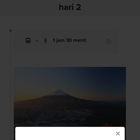
hari 2
1 jam 30 menit
×