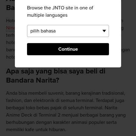
Bandara Narita?
Browse the JNTO site in one of
multiple languages
Hotel terdekat untuk penerbangan internasional adalah
Nine Hours Bandara Narita
, sebuah hotel kapsul yang
terhubung langsung dengan Terminal 2. Ada beberapa
hotel yang dapat ditempuh dalam waktu 10 menit dari
Continue
bandara dengan bus antar jemput gratis, termasuk jaringan
hotel terkemuka seperti Hilton dan Hotel Nikko.
Apa saja yang bisa saya beli di
Bandara Narita?
Anda bisa membeli suvenir, barang kerajinan tradisional,
fashion, dan elektronik di semua terminal. Terdapat juga
berbagai toko bebas pajak di seluruh terminal. Narita
Anime Deck di Terminal 2 menjual berbagai barang yang
berhubungan dengan karakter animasi populer serta
memiliki kafe untuk hiburan.