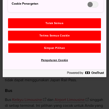
Cookie Penargetan
Tolak Semua
Terima Semua Cookie
Simpan Pilihan
Kereta api
Keisei Skyliner
adalah pilihan yang cocok
untuk Tokyo sebelah utara dan mencapai Nippori dan
Pengaturan Cookie
Ueno dalam waktu sekitar 40 menit. Dari sana, Anda bisa
pindah ke Yamanote Line yang mengelilingi pusat kota
Tokyo. Karena jalur ini bukan bagian dari layanan JR, Anda
tidak dapat menggunakan Japan Rail Pass.
Bus
Bus
Keikyu Limousine
dan
Airport Limousine
singgah
di setiap terminal. Ini pilihan yang cocok untuk Anda yang