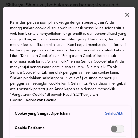
Shibuya, Shinjuku, Ikebukuro dan berbagai stasiun di
Yokohama. Narita Express akan membawa Anda ke
Stasiun Tokyo dalam waktu kurang dari satu jam. Selain
Kami dan perusahaan pihak ketiga dengan persetujuan Anda
tiket kursi kereta cepat terbatas, ada juga tiket untuk kursi
menggunakan cookie di situs web ini untuk mengukur audiens situs
web kami, untuk menyediakan fungsionalitas dan personalisasi yang
yang tidak ditentukan; yaitu tiket kereta cepat terbatas
ditingkatkan, untuk menayangkan iklan yang ditargetkan, dan untuk
yang hanya mencantumkan tanggal dan bagian yang akan
memanfaatkan fitur media sosial. Kami dapat membagikan informasi
dinaiki dan tidak menentukan nomor kereta atau kursi.
tentang penggunaan situs web ini dengan perusahaan pihak ketiga.
Lihat “Kebijakan Cookie” dan “Pengaturan Cookie” kami untuk
Anda bisa membeli tiket di loket JR di lantai bawah tanah
informasi lebih lanjut. Silakan klik “Terima Semua Cookie” jika Anda
yang berada di bawah area kedatangan. Jika Anda
menyetujui penggunaan semua cookie kami. Silakan klik “Tolak
memiliki Japan Rail Pass, tiket Narita Express akan
Semua Cookie” untuk menolak penggunaan semua cookie kami.
Silakan pindahkan sakelar pemilih ke aktif jika Anda menyetujui
diberikan secara gratis.
penggunaan sebagian cookie kami. Selain itu, Anda dapat mengubah
atau menarik persetujuan Anda kapan saja dengan mengeklik
“Pengaturan Cookie” di bawah Pasal 3.2 “Kebijakan
Cookie”.
Kebijakan Cookie
Cookie yang Sangat Diperlukan
Selalu Aktif
Cookie Performa