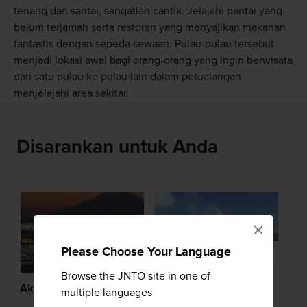
tenang dan santai, sangatlah cantik. Jelajahi pantai yang
belum terjamah serta restoran yang menyajikan makanan
fantastis dengan sepeda sewaan. Pulau-pulau tersebut
menjadi lokasi awal bagi orang-orang yang ingin berwisata
dari satu pulau ke pulau lain dalam petualangan
menjelajahi area sekitar.
Disarankan untuk Anda
×
Please Choose Your Language
Browse the JNTO site in one of
Akses Bandara
Okinawa
multiple languages