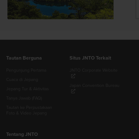
Tautan Berguna
Situs JNTO Terkait
Pengunjung Pertama
JNTO Corporate Website
Cuaca di Jepang
Japan Convention Bureau
Jepang Tur & Aktivitas
Tanya Jawab (FAQ)
Tautan ke Perpustakaan
Foto & Video Jepang
Tentang JNTO