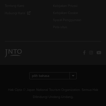
Tentang Kami
Kebijakan Privasi
Kebijakan Cookie
Hubungi Kami
Syarat Penggunaan
Peta situs
Hak Cipta © Japan National Tourism Organization. Semua Hak
Dilindungi Undang-Undang.