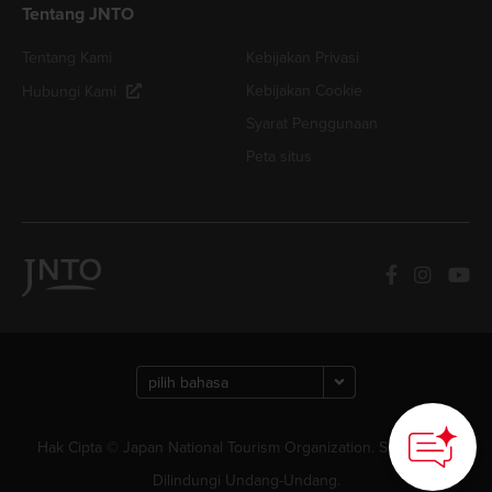
Tentang JNTO
Tentang Kami
Kebijakan Privasi
Kebijakan Cookie
Hubungi Kami
Syarat Penggunaan
Peta situs
Hak Cipta © Japan National Tourism Organization. Semua Hak
Dilindungi Undang-Undang.