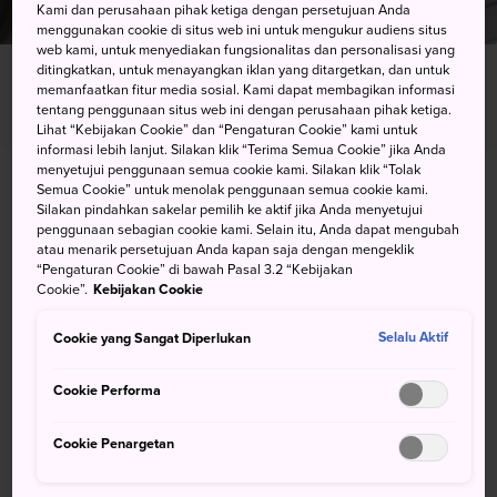
Kami dan perusahaan pihak ketiga dengan persetujuan Anda
menggunakan cookie di situs web ini untuk mengukur audiens situs
web kami, untuk menyediakan fungsionalitas dan personalisasi yang
ditingkatkan, untuk menayangkan iklan yang ditargetkan, dan untuk
BERANDA
Info untuk Pengunjung Pertama
memanfaatkan fitur media sosial. Kami dapat membagikan informasi
tentang penggunaan situs web ini dengan perusahaan pihak ketiga.
Kedutaan Besar
Lihat “Kebijakan Cookie” dan “Pengaturan Cookie” kami untuk
informasi lebih lanjut. Silakan klik “Terima Semua Cookie” jika Anda
menyetujui penggunaan semua cookie kami. Silakan klik “Tolak
Berkomunikasi Dengan Kantor
Semua Cookie” untuk menolak penggunaan semua cookie kami.
Silakan pindahkan sakelar pemilih ke aktif jika Anda menyetujui
Kedutaan atau Konsulat Negara
penggunaan sebagian cookie kami. Selain itu, Anda dapat mengubah
atau menarik persetujuan Anda kapan saja dengan mengeklik
Anda
“Pengaturan Cookie” di bawah Pasal 3.2 “Kebijakan
Cookie”.
Kebijakan Cookie
Anda mungkin tidak perlu menghubungi kedutaan atau
Cookie yang Sangat Diperlukan
Selalu Aktif
konsulat negara Anda selama berada di Jepang. Namun,
dalam keadaan tertentu, seperti kehilangan paspor,
Cookie Performa
kondisi darurat, bencana alam, dan lainnya, Anda mungkin
perlu menghubungi mereka. Sebaiknya buat catatan
Cookie Penargetan
mengenai lokasi kedutaan negara Anda dan detail kontak
terkait.