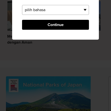
Continue
Menginap di Jepang
Pergi ke Jepang
dengan Aman