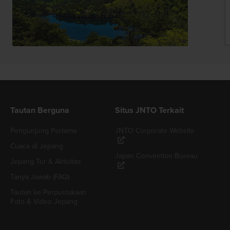
Tautan Berguna
Situs JNTO Terkait
Pengunjung Pertama
JNTO Corporate Website
Cuaca di Jepang
Japan Convention Bureau
Jepang Tur & Aktivitas
Tanya Jawab (FAQ)
Tautan ke Perpustakaan
Foto & Video Jepang