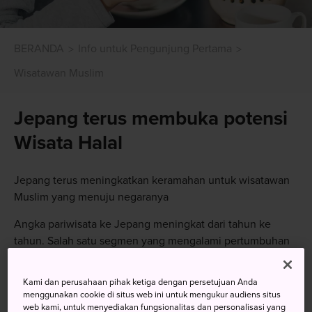
BERANDA
Info untuk Pengunjung Pertama
Wisatawan Muslim
Jepang terus membuka potensi
Wisata Halal
Jepang terus meningkatkan keramahan untuk wisatawan
Muslim yang menuju negaranya
Angka pariwisata ke Jepang meningkat dari tahun ke
tahun. Salah satu segmen yang mengalami pertumbuhan
fenomenal adalah perjalanan halal dan pariwisata halal,
wisata yang menarget turis Muslim yang mematuhi aturan
Kami dan perusahaan pihak ketiga dengan persetujuan Anda
Islam.
menggunakan cookie di situs web ini untuk mengukur audiens situs
web kami, untuk menyediakan fungsionalitas dan personalisasi yang