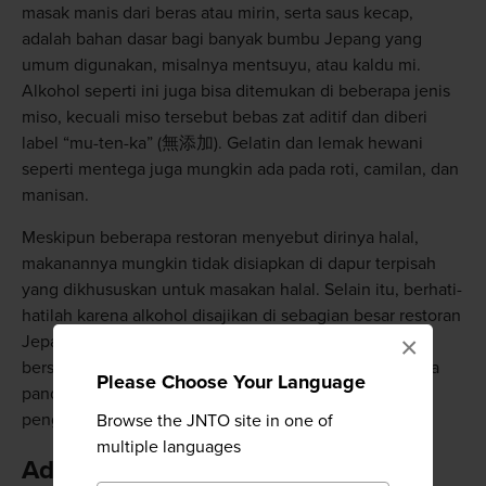
masak manis dari beras atau mirin, serta saus kecap,
adalah bahan dasar bagi banyak bumbu Jepang yang
umum digunakan, misalnya mentsuyu, atau kaldu mi.
Alkohol seperti ini juga bisa ditemukan di beberapa jenis
miso, kecuali miso tersebut bebas zat aditif dan diberi
label “mu-ten-ka” (無添加). Gelatin dan lemak hewani
seperti mentega juga mungkin ada pada roti, camilan, dan
manisan.
Meskipun beberapa restoran menyebut dirinya halal,
makanannya mungkin tidak disiapkan di dapur terpisah
yang dikhususkan untuk masakan halal. Selain itu, berhati-
hatilah karena alkohol disajikan di sebagian besar restoran
Jepang. Muslim yang mencari restoran dengan menu
×
bersertifikasi halal sebaiknya berkonsultasi dengan jasa
Please Choose Your Language
panduan restoran lokal yang dikhususkan bagi
pengunjung muslim.
Browse the JNTO site in one of
multiple languages
Adakah Ruang Salat dan Masjid di