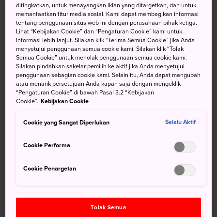
Hal ini antara lain disebabkan karena warga negara-negara
ditingkatkan, untuk menayangkan iklan yang ditargetkan, dan untuk
memanfaatkan fitur media sosial. Kami dapat membagikan informasi
Muslim Asia Tenggara seperti Indonesia, Malaysia, dan
tentang penggunaan situs web ini dengan perusahaan pihak ketiga.
Singapura dibebaskan untuk memperoleh visa jika mereka
Lihat “Kebijakan Cookie” dan “Pengaturan Cookie” kami untuk
memegang paspor elektronik sesuai dengan standar
informasi lebih lanjut. Silakan klik “Terima Semua Cookie” jika Anda
menyetujui penggunaan semua cookie kami. Silakan klik “Tolak
ICAO.
Pelajari lebih lanjut tentang informasi visa untuk
Semua Cookie” untuk menolak penggunaan semua cookie kami.
Jepang
. Mayoritas pengunjung Muslim ke Jepang
Silakan pindahkan sakelar pemilih ke aktif jika Anda menyetujui
adalah dari negara-negara ini. Alasan lain yang menjadi
penggunaan sebagian cookie kami. Selain itu, Anda dapat mengubah
atau menarik persetujuan Anda kapan saja dengan mengeklik
pendorong wisata halal di Jepang adalah semakin
“Pengaturan Cookie” di bawah Pasal 3.2 “Kebijakan
banyaknya restoran dan fasilitas, masjid dan tur yang
Cookie”.
Kebijakan Cookie
ramah Muslim, dan terakreditasi halal.
Cookie yang Sangat Diperlukan
Selalu Aktif
Jepang adalah negara yang toleran dengan agama yang
berbeda-beda dan semakin menyesuaikan diri dengan
Cookie Performa
kebutuhan pengunjung Muslim. Namun, wisatawan
Muslim harus waspada, karena tidak ada badan pusat
Cookie Penargetan
untuk akreditasi halal. Meskipun demikian, terdapat
banyak sumber yang ramah Muslim. Ini termasuk:
Panduan
Sambutan Jepang untuk Wisatawan Muslim
,
Panduan
Tolak Semua
Jepang untuk Pengunjung Muslim
,
Hidangan Adiboga