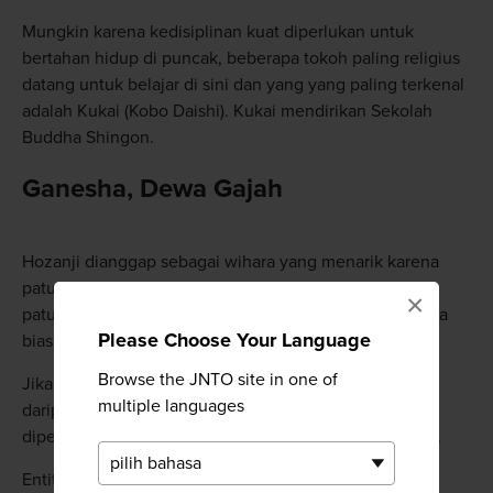
Mungkin karena kedisiplinan kuat diperlukan untuk
bertahan hidup di puncak, beberapa tokoh paling religius
datang untuk belajar di sini dan yang yang paling terkenal
adalah Kukai (Kobo Daishi). Kukai mendirikan Sekolah
Buddha Shingon.
Ganesha, Dewa Gajah
Hozanji dianggap sebagai wihara yang menarik karena
patung Buddha yang ada di dalamnya. Di wihara ini
×
patung tersebut memiliki kepala gajah alih-alih manusia
Please Choose Your Language
biasa.
Browse the JNTO site in one of
Jika patung tersebut lebih terlihat seperti dewa Hindu
multiple languages
daripada dewa Buddha, itu karena patung di Hozanji
dipercaya telah terinspirasi oleh Dewa Hindu Ganesha.
Entitasnya sangat penting sehingga mustahil untuk