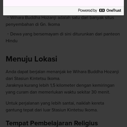
Sekilas Fakta
Wihara Buddha Hozanji adalah satu dari banyak situs
penyembahan di Gn. Ikoma
Dewa yang bersemayam di sini diturunkan dari panteon
Hindu
Menuju Lokasi
Anda dapat berjalan menanjak ke Wihara Buddha Hozanji
dari Stasiun Kintetsu Ikoma.
Jaraknya kurang lebih 1,5 kilometer dengan kemiringan
yang curam dan memerlukan waktu sekitar 30 menit.
Untuk perjalanan yang lebih santai, naiklah kereta
gantung tepat dari luar Stasiun Kintetsu Ikoma.
Tempat Pembelajaran Religius