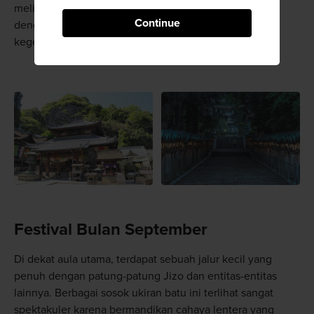
melihatnya. Namun peranan dewa ini hanya dikaitkan
Continue
dengan keberhasilan bisnis, kebijaksanaan, dan
kegembiraan.
Festival Bulan September
Di dekat aula utama, terdapat sebuah jalur kecil yang
penuh dengan patung-patung Jizo dan entitas-entitas
lainnya. Berbagai sosok ukiran batu ini terlihat sangat
spektakuler karena bermandikan cahaya lentera yang