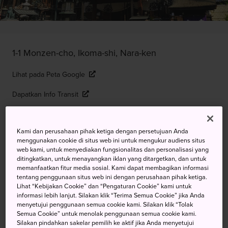
1-1 Monzen-cho, Ikoma-shi, Nara-ken
Lihat pada Peta Google
Dapatkan Info Transit
Kami dan perusahaan pihak ketiga dengan persetujuan Anda
KATA KUNCI
PETA
menggunakan cookie di situs web ini untuk mengukur audiens situs
web kami, untuk menyediakan fungsionalitas dan personalisasi yang
ditingkatkan, untuk menayangkan iklan yang ditargetkan, dan untuk
Wihara Lereng Gunung dan
memanfaatkan fitur media sosial. Kami dapat membagikan informasi
tentang penggunaan situs web ini dengan perusahaan pihak ketiga.
Perjalanan Kereta Gantung yang
Lihat “Kebijakan Cookie” dan “Pengaturan Cookie” kami untuk
informasi lebih lanjut. Silakan klik “Terima Semua Cookie” jika Anda
Menyenangkan
menyetujui penggunaan semua cookie kami. Silakan klik “Tolak
Semua Cookie” untuk menolak penggunaan semua cookie kami.
Silakan pindahkan sakelar pemilih ke aktif jika Anda menyetujui
Hanya para pedagang yang paling berkomitmen, yang