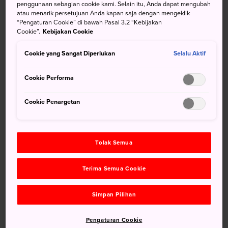
penggunaan sebagian cookie kami. Selain itu, Anda dapat mengubah
datang untuk meminta kemakmuran, dan para biksu murid
atau menarik persetujuan Anda kapan saja dengan mengeklik
yang akan menjelajahi jalur curam ke Wihara Buddha
“Pengaturan Cookie” di bawah Pasal 3.2 “Kebijakan
Cookie”.
Kebijakan Cookie
Hozanji. Beruntungnya, untuk para pengunjung modern,
tersedia kereta gantung.
Cookie yang Sangat Diperlukan
Selalu Aktif
Cookie Performa
Jangan Lewatkan
Cookie Penargetan
Pemandangan indah di lembah Nara
Beberapa air terjun kecil di wilayah ini, salah
Tolak Semua
satu daya tarik yang mudah terlewat
Tas-tas harta karun kayu, tempat orang-orang
Terima Semua Cookie
menggosokkan dompet mereka untuk
mendapatkan keberuntungan finansial
Simpan Pilihan
Pengaturan Cookie