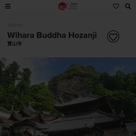
Sejarah
Wihara Buddha Hozanji
寳山寺