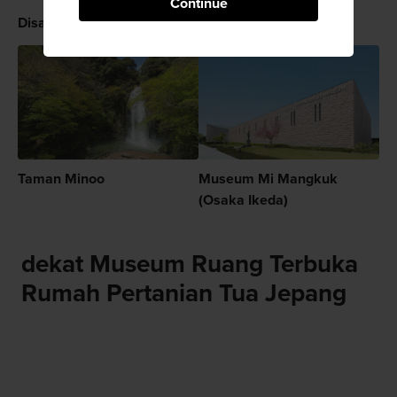
Continue
Disarankan untuk Anda
Taman Minoo
Museum Mi Mangkuk
(Osaka Ikeda)
dekat Museum Ruang Terbuka
Rumah Pertanian Tua Jepang