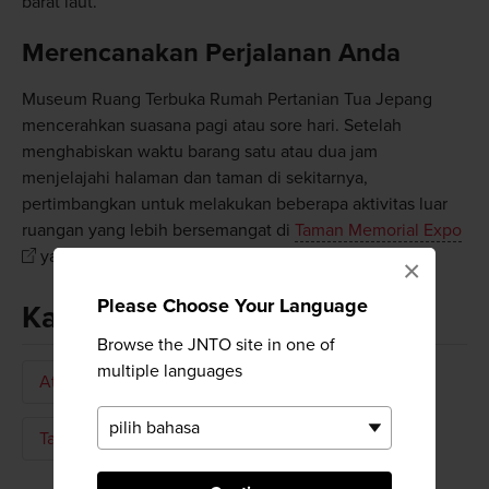
barat laut.
Merencanakan Perjalanan Anda
Museum Ruang Terbuka Rumah Pertanian Tua Jepang
mencerahkan suasana pagi atau sore hari. Setelah
menghabiskan waktu barang satu atau dua jam
menjelajahi halaman dan taman di sekitarnya,
pertimbangkan untuk melakukan beberapa aktivitas luar
ruangan yang lebih bersemangat di
Taman Memorial Expo
yang berada tidak jauh.
×
Please Choose Your Language
Kata kunci
Browse the JNTO site in one of
multiple languages
Atraksi
Sejarah
Taman Arsitektur Ruang Terbuka