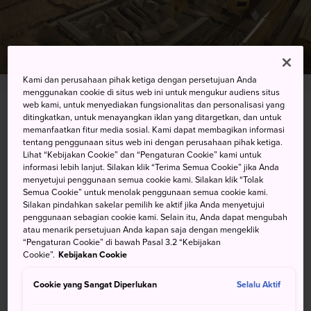
Kami dan perusahaan pihak ketiga dengan persetujuan Anda
menggunakan cookie di situs web ini untuk mengukur audiens situs
web kami, untuk menyediakan fungsionalitas dan personalisasi yang
1-2 Hattoriryokuchi, Toyonaka-shi, Osaka-fu
ditingkatkan, untuk menayangkan iklan yang ditargetkan, dan untuk
memanfaatkan fitur media sosial. Kami dapat membagikan informasi
tentang penggunaan situs web ini dengan perusahaan pihak ketiga.
Lihat pada Peta Google
Lihat “Kebijakan Cookie” dan “Pengaturan Cookie” kami untuk
informasi lebih lanjut. Silakan klik “Terima Semua Cookie” jika Anda
Dapatkan Info Transit
menyetujui penggunaan semua cookie kami. Silakan klik “Tolak
Semua Cookie” untuk menolak penggunaan semua cookie kami.
Silakan pindahkan sakelar pemilih ke aktif jika Anda menyetujui
penggunaan sebagian cookie kami. Selain itu, Anda dapat mengubah
KATA KUNCI
PETA
atau menarik persetujuan Anda kapan saja dengan mengeklik
“Pengaturan Cookie” di bawah Pasal 3.2 “Kebijakan
Cookie”.
Kebijakan Cookie
Jelajahi Rumah-rumah Kuno di
Cookie yang Sangat Diperlukan
Selalu Aktif
Pedesaan Jepang