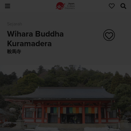
Sejarah
Wihara Buddha
Kuramadera
鞍馬寺