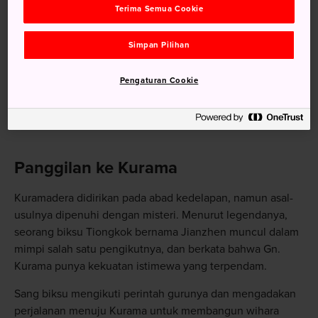
Terima Semua Cookie
Simpan Pilihan
Pengaturan Cookie
Panggilan ke Kurama
Kuramadera didirikan pada abad kedelapan, namun asal-
usulnya dipenuhi dengan misteri. Menurut legendanya,
seorang biksu Tiongkok bernama Jianzhen muncul dalam
mimpi salah satu pengikutnya, dan berkata bahwa Gn.
Kurama punya kekuatan istimewa yang terpendam.
Sang biksu mengikuti perintah gurunya dan mengadakan
perjalanan menuju Kurama untuk membangun wihara