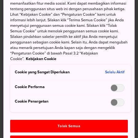
memanfaatkan fitur media sosial. Kami dapat membagikan informasi
Kuramadera adalah kompleks wihara besar yang tersebar
tentang penggunaan situs web ini dengan perusahaan pihak ketiga.
di sisi Gn. Kurama, yang menghadap ke desa Kurama kuno
Lihat “Kebijakan Cookie” dan “Pengaturan Cookie” kami untuk
informasi lebih lanjut. Silakan klik “Terima Semua Cookie” jika Anda
pada sisi utara Kyoto.
menyetujui penggunaan semua cookie kami. Silakan klik “Tolak
Semua Cookie” untuk menolak penggunaan semua cookie kami.
Menuju Lokasi
Silakan pindahkan sakelar pemilih ke aktif jika Anda menyetujui
penggunaan sebagian cookie kami. Selain itu, Anda dapat mengubah
atau menarik persetujuan Anda kapan saja dengan mengeklik
Kuramadera dapat diakses menggunakan kereta.
“Pengaturan Cookie” di bawah Pasal 3.2 “Kebijakan
Cookie”.
Kebijakan Cookie
Naiklah Keihan Line menuju Stasiun Demachiyanagi.
Berpindahlah ke Eizan Dentetsu Line dan turunlah di
Cookie yang Sangat Diperlukan
Selalu Aktif
Stasiun Kurama. Kuramadera bisa dijangkau dengan 10
menit berjalan kaki menuju puncak bukit.
Cookie Performa
Cookie Penargetan
Tolak Semua