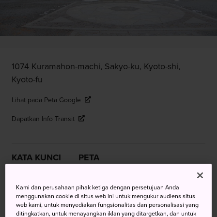
1074 Kuramahon-machi, Sakyo-ku, Kyoto-shi,
Kyoto-fu
Lihat pada Peta Google
Dapatkan Info Transit
KATA KUNCI
PETA
Sebuah Wihara dengan Sejarah
Kami dan perusahaan pihak ketiga dengan persetujuan Anda
menggunakan cookie di situs web ini untuk mengukur audiens situs
Esoteris
web kami, untuk menyediakan fungsionalitas dan personalisasi yang
ditingkatkan, untuk menayangkan iklan yang ditargetkan, dan untuk