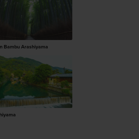
n Bambu Arashiyama
hiyama