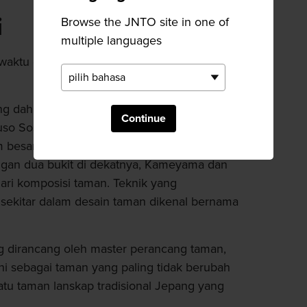
i
Browse the JNTO site in one of
multiple languages
waktu dua menit dari Stasiun Arashiyama di
g dahulu merupakan wihara megah ini adalah
Continue
o Soseki. Ia dipuja karena membuat taman
am besar dan dirancang untuk memantulkan
an dua bukit di dekatnya, Kameyama dan
ari komposisi taman. Teknik yang
kitar dalam desain taman dikenal bernama
g dirancang oleh master perancang taman,
ni sebagai taman yang paling tidak berubah
atu taman lanskap tradisional Jepang yang