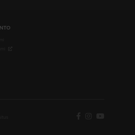
JNTO
mi
ami
itus