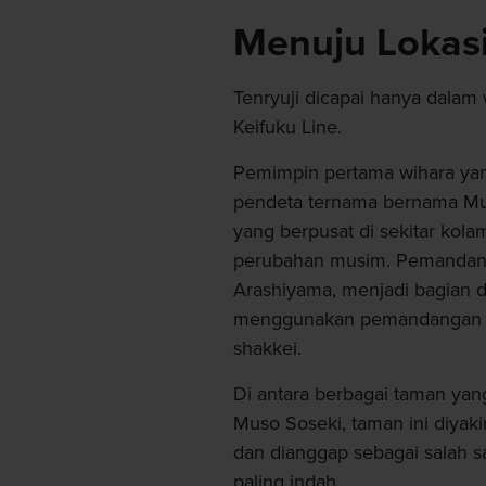
Menuju Lokas
Tenryuji dicapai hanya dalam 
Keifuku Line.
Pemimpin pertama wihara yan
pendeta ternama bernama Mus
yang berpusat di sekitar kol
perubahan musim. Pemandang
Arashiyama, menjadi bagian d
menggunakan pemandangan se
shakkei.
Di antara berbagai taman yan
Muso Soseki, taman ini diyaki
dan dianggap sebagai salah s
paling indah