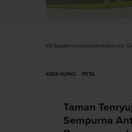
68 Sagatenryujisusukinobaba-cho, Uky
KATA KUNCI
PETA
Taman Tenryuj
Sempurna Anta