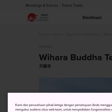
Meetings & Events
Travel Trade
Destinasi
Kansai
Kyoto
Sagano & Arashiyama
Wiha
Sejarah
Wihara Buddha Te
天龍寺
Kami dan perusahaan pihak ketiga dengan persetujuan Anda mengguna
mengukur audiens situs web kami, untuk menyediakan fungsionalitas d