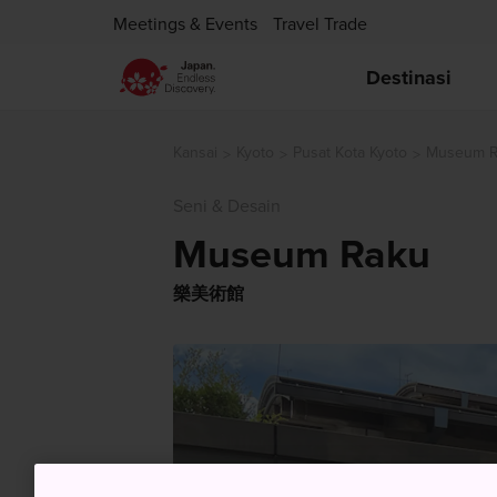
Meetings & Events
Travel Trade
Destinasi
Kansai
Kyoto
Pusat Kota Kyoto
Museum R
Seni & Desain
Museum Raku
樂美術館