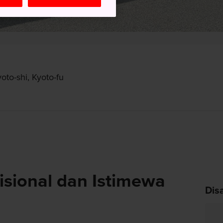
to-shi, Kyoto-fu
isional dan Istimewa
Dis