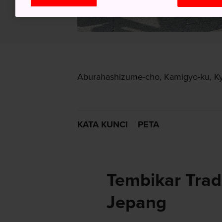
Aburahashizume-cho, Kamigyo-ku, Kyo
KATA KUNCI
PETA
Tembikar Trad
Jepang