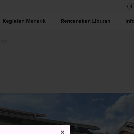
Kegiatan Menarik
Rencanakan Liburan
Inf
aku