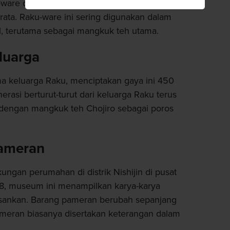
ware dikenal karena bentuknya yang tidak
 rata. Raku-ware ini sering digunakan dalam
l, terutama sebagai mangkuk teh utama.
luarga
ma keluarga Raku, menciptakan gaya ini 450
erasi berturut-turut dari keluarga Raku terus
dengan mangkuk teh Chojiro sebagai poros
ameran
ungan perumahan di distrik Nishijin di pusat
78, museum ini menampilkan karya-karya
sankan. Barang pameran berubah sepanjang
ameran biasanya disertakan keterangan dalam