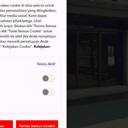
kan cookie di situs web ini untuk
an personalisasi yang ditingkatkan,
itur media sosial. Kami dapat
ahaan pihak ketiga. Lihat
h lanjut. Silakan klik “Terima Semua
 klik “Tolak Semua Cookie” untuk
ilih ke aktif jika Anda menyetujui
atau menarik persetujuan Anda
 “Kebijakan Cookie”.
Kebijakan
Selalu Aktif
mua
Terima Semua Cookie