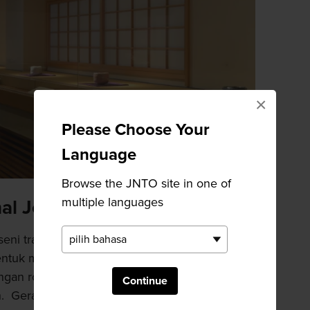
×
Please Choose Your
Language
Browse the JNTO site in one of
multiple languages
nal Jepang
eni tradisional Jepang, ditandai dengan
entuk menggunakan teknik pengadonan
ngan roda pembuat tembikar, dan dimasukkan
Continue
. Gerabah menjadi indah karena