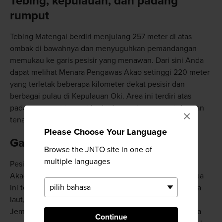
Tebing, kepulauan, dan padang
rumput
Tebing Matengai berdiri menjulang 257 meter di atas
ombak di bawahnya dan menyuguhkan pemandangan
memukau ke garis pesisir yang menawan. Dari sini Anda
dapat melihat Menara Pengawas Akao setinggi 220 meter
yang terletak beberapa kilometer dekat pesisir dan
berbagai pulau di Kepulauan Oki. Area ini terdiri atas
padang rumput tempat kuda dan sapi merumput dengan
×
tenang, sebuah pemandangan tidak biasa di Jepang.
Please Choose Your Language
Galeri seni alam
Browse the JNTO site in one of
multiple languages
Pesisir antara Tebing Matengai dan Menara Pengawas
Akao disebut dengan Tenjokai atau Dunia Surgawi. Area
ini terdiri atas puncak menara batu berwarna-warni, gua
laut, dan lengkung alami yang disebut Tsutenkyo, atau
Jembatan Surga. Banyak formasi batu yang diberi nama
Continue