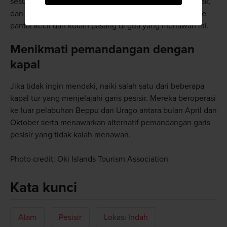
sesuai bentuknya, seperti Batu Belalai Gajah, Batu Katak,
dan Batu Kannon. Saat laut tenang Anda dapat turun ke
pantai kecil dan kolam pasang di gua yang menawan ini.
Menikmati pemandangan dengan
kapal
Jika tidak ingin mendaki, naiki salah satu dari beberapa
kapal tur yang menjelajahi garis pesisir. Mereka beroperasi
ke luar pelabuhan Beppu dan Urago antara bulan April dan
Oktober serta menawarkan alternatif pemandangan garis
pesisir yang tidak kalah menawan.
Photo credit: Oki Islands Tourism Association
Kata kunci
Alam
Pesisir
Lokasi Indah