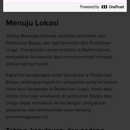
mencapai 2,5 kilometer dan curam
Menuju Lokasi
Tebing Matengai berjarak sembilan kilometer dari
Pelabuhan Beppu dan tiga kilometer dari Pelabuhan
Urago. Transportasi umum terbatas di Nishinoshima,
menjadikan bersepeda atau menyewa mobil sebagai
pilihan paling mudah.
Kapal feri pengangkut mobil bersandar di Pelabuhan
Beppu sedangkan kapal feri antarpulau yang berukuran
lebih kecil bersandar di Pelabuhan Urago. Hotel atau
kantor informasi wisatawan di pelabuhan Beppu atau
Urago dapat membantu Anda dengan pengaturan
perjalanan dan memberikan saran tentang
penyelenggaraan tur.