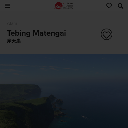
Alam
Tebing Matengai
摩天崖