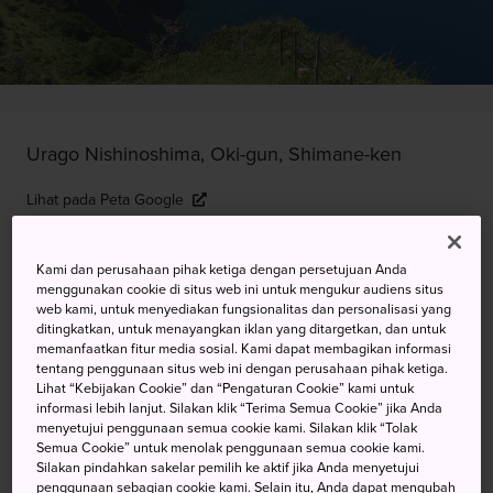
Urago Nishinoshima, Oki-gun, Shimane-ken
Lihat pada Peta Google
Dapatkan Info Transit
Kami dan perusahaan pihak ketiga dengan persetujuan Anda
menggunakan cookie di situs web ini untuk mengukur audiens situs
web kami, untuk menyediakan fungsionalitas dan personalisasi yang
KATA KUNCI
PETA
ditingkatkan, untuk menayangkan iklan yang ditargetkan, dan untuk
memanfaatkan fitur media sosial. Kami dapat membagikan informasi
tentang penggunaan situs web ini dengan perusahaan pihak ketiga.
Lihat “Kebijakan Cookie” dan “Pengaturan Cookie” kami untuk
Tebing Mengesankan dan
informasi lebih lanjut. Silakan klik “Terima Semua Cookie” jika Anda
menyetujui penggunaan semua cookie kami. Silakan klik “Tolak
Mengesankan di Sepanjang
Semua Cookie” untuk menolak penggunaan semua cookie kami.
Silakan pindahkan sakelar pemilih ke aktif jika Anda menyetujui
Bentangan Garis Pantai yang
penggunaan sebagian cookie kami. Selain itu, Anda dapat mengubah