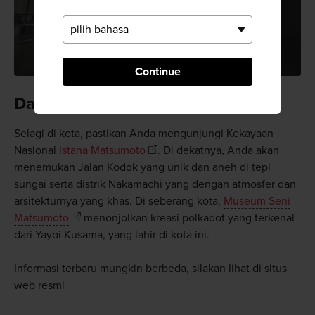
Continue
Daya Tarik Lain di Matsumoto
Selagi di kota, pastikan Anda mengunjungi Kekayaan
Nasional
Istana Matsumoto
. Di dekatnya, Anda akan
menemukan Jalan Kodok yang unik dan aneh di tepi
sungai serta distrik Nakamachi yang dengan atmosfer dan
arsitekturnya yang khas. Di seberang kota,
Museum Seni
Matsumoto
menonjolkan kreasi polkadot yang terkenal
dari Yayoi Kusama, yang lahir di kota ini.
Informasi terbaru mungkin berbeda, silakan lihat di situs
web resmi