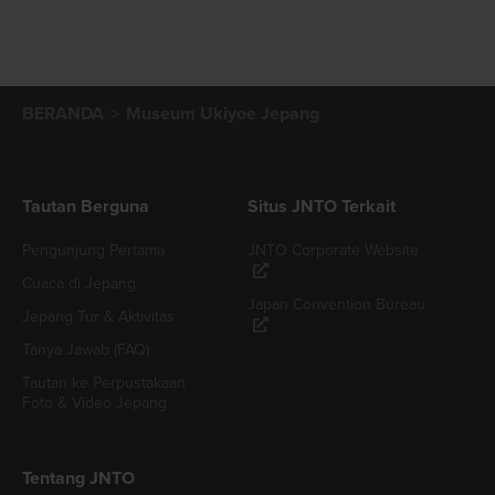
BERANDA
Museum Ukiyoe Jepang
Tautan Berguna
Situs JNTO Terkait
Pengunjung Pertama
JNTO Corporate Website
Cuaca di Jepang
Japan Convention Bureau
Jepang Tur & Aktivitas
Tanya Jawab (FAQ)
Tautan ke Perpustakaan
Foto & Video Jepang
Tentang JNTO