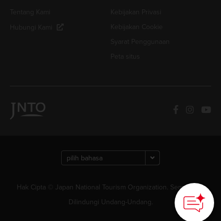
Tentang Kami
Kebijakan Privasi
Kebijakan Cookie
Hubungi Kami
Syarat Penggunaan
Peta situs
Hak Cipta © Japan National Tourism Organization. Semua Hak
Dilindungi Undang-Undang.