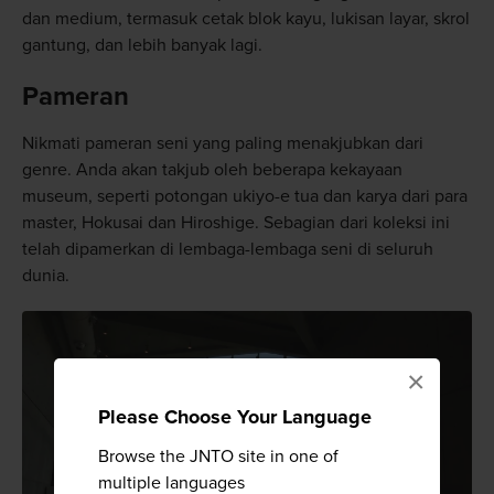
dan medium, termasuk cetak blok kayu, lukisan layar, skrol
gantung, dan lebih banyak lagi.
Pameran
Nikmati pameran seni yang paling menakjubkan dari
genre. Anda akan takjub oleh beberapa kekayaan
museum, seperti potongan ukiyo-e tua dan karya dari para
master, Hokusai dan Hiroshige. Sebagian dari koleksi ini
telah dipamerkan di lembaga-lembaga seni di seluruh
dunia.
×
Please Choose Your Language
Browse the JNTO site in one of
multiple languages