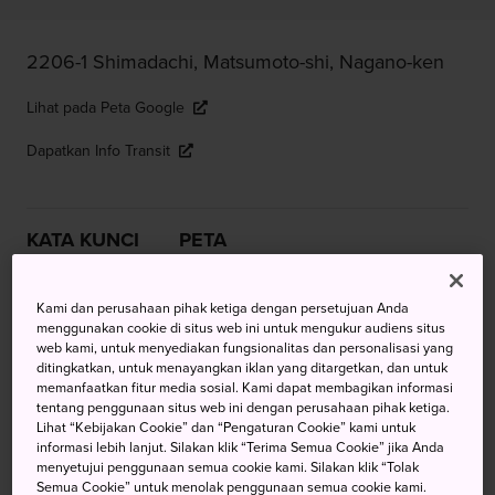
2206-1 Shimadachi, Matsumoto-shi, Nagano-ken
Lihat pada Peta Google
Dapatkan Info Transit
KATA KUNCI
PETA
Lukisan dari Dunia Apung
Kami dan perusahaan pihak ketiga dengan persetujuan Anda
menggunakan cookie di situs web ini untuk mengukur audiens situs
web kami, untuk menyediakan fungsionalitas dan personalisasi yang
Terjun dalam dunia lukisan ukiyo-e dengan koleksi pribadi
ditingkatkan, untuk menayangkan iklan yang ditargetkan, dan untuk
terbesar di planet. Jangan lewatkan karya dari para master,
memanfaatkan fitur media sosial. Kami dapat membagikan informasi
tentang penggunaan situs web ini dengan perusahaan pihak ketiga.
Hokusai dan Hiroshige.
Lihat “Kebijakan Cookie” dan “Pengaturan Cookie” kami untuk
informasi lebih lanjut. Silakan klik “Terima Semua Cookie” jika Anda
Menuju Lokasi
menyetujui penggunaan semua cookie kami. Silakan klik “Tolak
Semua Cookie” untuk menolak penggunaan semua cookie kami.