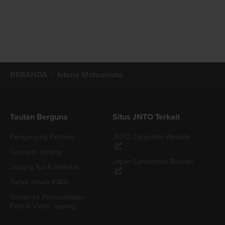
BERANDA
Istana Matsumoto
Tautan Berguna
Situs JNTO Terkait
Pengunjung Pertama
JNTO Corporate Website
Cuaca di Jepang
Japan Convention Bureau
Jepang Tur & Aktivitas
Tanya Jawab (FAQ)
Tautan ke Perpustakaan
Foto & Video Jepang