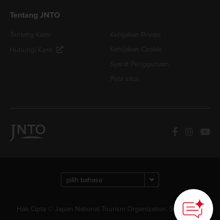
Tentang JNTO
Tentang Kami
Kebijakan Privasi
Kebijakan Cookie
Hubungi Kami
Syarat Penggunaan
Peta situs
Hak Cipta © Japan National Tourism Organization. Semua Hak