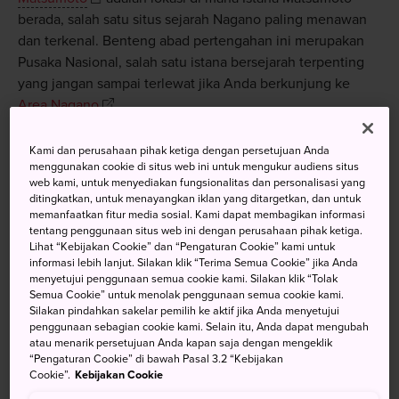
berada, salah satu situs sejarah Nagano paling menawan
dan terkenal. Benteng abad pertengahan ini merupakan
Pusaka Nasional, salah satu istana bersejarah terpenting
yang jangan sampai terlewat jika Anda berkunjung ke
Area Nagano
.
Kami dan perusahaan pihak ketiga dengan persetujuan Anda
menggunakan cookie di situs web ini untuk mengukur audiens situs
web kami, untuk menyediakan fungsionalitas dan personalisasi yang
Jangan Lewatkan
ditingkatkan, untuk menayangkan iklan yang ditargetkan, dan untuk
memanfaatkan fitur media sosial. Kami dapat membagikan informasi
tentang penggunaan situs web ini dengan perusahaan pihak ketiga.
Salah satu dari banyak acara musiman di istana.
Lihat “Kebijakan Cookie” dan “Pengaturan Cookie” kami untuk
Pantulan indah istana dalam siraman cahaya di
informasi lebih lanjut. Silakan klik “Terima Semua Cookie” jika Anda
menyetujui penggunaan semua cookie kami. Silakan klik “Tolak
parit air pada malam hari
Semua Cookie” untuk menolak penggunaan semua cookie kami.
Silakan pindahkan sakelar pemilih ke aktif jika Anda menyetujui
Menyaksikan ikan koi Jepang yang hidup di
penggunaan sebagian cookie kami. Selain itu, Anda dapat mengubah
parit istana
atau menarik persetujuan Anda kapan saja dengan mengeklik
“Pengaturan Cookie” di bawah Pasal 3.2 “Kebijakan
Cookie”.
Kebijakan Cookie