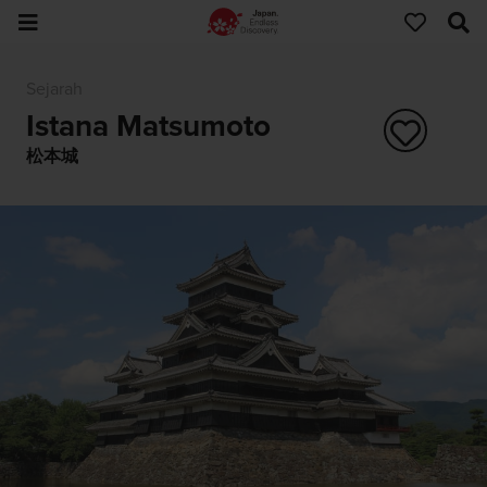
Sejarah
Istana Matsumoto
松本城