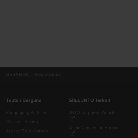
BERANDA
Keyakidaira
Tautan Berguna
Situs JNTO Terkait
Pengunjung Pertama
JNTO Corporate Website
Cuaca di Jepang
Japan Convention Bureau
Jepang Tur & Aktivitas