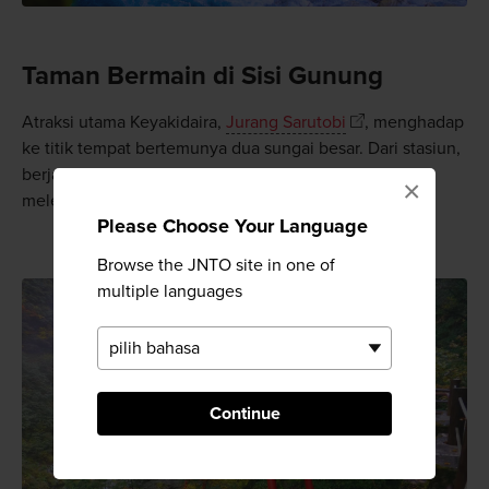
Taman Bermain di Sisi Gunung
Atraksi utama Keyakidaira,
Jurang Sarutobi
, menghadap
ke titik tempat bertemunya dua sungai besar. Dari stasiun,
berjalanlah mengikuti jalur tepi sungai yang indah
×
melewati area terbuka di tengah hutan yang sejuk.
Please Choose Your Language
Browse the JNTO site in one of
multiple languages
Continue