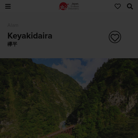
Alam
Keyakidaira
欅平