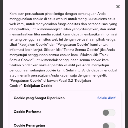
memberikan pengalaman berharga bagi Anda yang telah
bepergian hingga ke penghujung
Rel Kereta Api Jurang
Kami dan perusahaan pihak ketiga dengan persetujuan Anda
Kurobe
.
menggunakan cookie di situs web ini untuk mengukur audiens situs
web kami, untuk menyediakan fungsionalitas dan personalisasi yang
ditingkatkan, untuk menayangkan iklan yang ditargetkan, dan untuk
memanfaatkan fitur media sosial. Kami dapat membagikan informasi
tentang penggunaan situs web ini dengan perusahaan pihak ketiga.
Lihat “Kebijakan Cookie” dan “Pengaturan Cookie” kami untuk
informasi lebih lanjut. Silakan klik “Terima Semua Cookie” jika Anda
menyetujui penggunaan semua cookie kami. Silakan klik “Tolak
Semua Cookie” untuk menolak penggunaan semua cookie kami.
Silakan pindahkan sakelar pemilih ke aktif jika Anda menyetujui
penggunaan sebagian cookie kami. Selain itu, Anda dapat mengubah
atau menarik persetujuan Anda kapan saja dengan mengeklik
“Pengaturan Cookie” di bawah Pasal 3.2 “Kebijakan
Cookie”.
Kebijakan Cookie
Cookie yang Sangat Diperlukan
Selalu Aktif
Cookie Performa
Cookie Penargetan