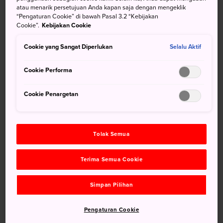
atau menarik persetujuan Anda kapan saja dengan mengeklik
pemandangan bunga selama musim dingin saat wisteria
“Pengaturan Cookie” di bawah Pasal 3.2 “Kebijakan
bermekaran di area yang luas dari akhir bulan April hingga
Cookie”.
Kebijakan Cookie
pertengahan Mei. Taman ini juga mengadakan Festival
Bunga Musim Semi yang menampilkan puluhan ribu
Cookie yang Sangat Diperlukan
Selalu Aktif
bunga tulip dan sakura yang sedang mekar-mekarnya.
Cookie Performa
Cookie Penargetan
Jangan Lewatkan
Keindahan alami yang sempurna di taman
Tolak Semua
Lebih dari 20.000 tulip dan bunga lainnya
Terima Semua Cookie
Simpan Pilihan
Pengaturan Cookie