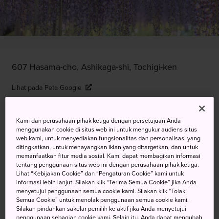
607 Hasama-cho, Ashikaga-shi, Tochigi-ken
Lihat pada Peta Google
Dapatkan Info Transit
Kami dan perusahaan pihak ketiga dengan persetujuan Anda
menggunakan cookie di situs web ini untuk mengukur audiens situs
web kami, untuk menyediakan fungsionalitas dan personalisasi yang
KATA KUNCI
PETA
ditingkatkan, untuk menayangkan iklan yang ditargetkan, dan untuk
memanfaatkan fitur media sosial. Kami dapat membagikan informasi
tentang penggunaan situs web ini dengan perusahaan pihak ketiga.
Lihat “Kebijakan Cookie” dan “Pengaturan Cookie” kami untuk
Merayakan Kedatangan Musim
informasi lebih lanjut. Silakan klik “Terima Semua Cookie” jika Anda
Semi dengan Festival Bunga
menyetujui penggunaan semua cookie kami. Silakan klik “Tolak
Semua Cookie” untuk menolak penggunaan semua cookie kami.
Silakan pindahkan sakelar pemilih ke aktif jika Anda menyetujui
Taman Bunga Ashikaga terkenal dengan lampu malam dan
penggunaan sebagian cookie kami. Selain itu, Anda dapat mengubah