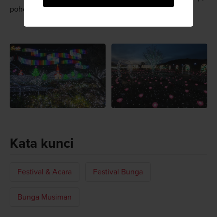
pohon willow salju, dan pohon ceri yang indah.
Kata kunci
Festival & Acara
Festival Bunga
Bunga Musiman