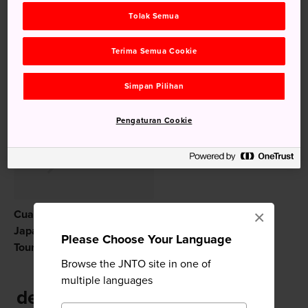
Kata kunci
Tolak Semua
Seni & Desain
Museum Seni
Terima Semua Cookie
Simpan Pilihan
Disarankan untuk Anda
Pengaturan Cookie
×
Cuaca Jepang | Travel
Japan, Japan National
Please Choose Your Language
Tourism Organization
Browse the JNTO site in one of
multiple languages
dekat Museum Sankokan