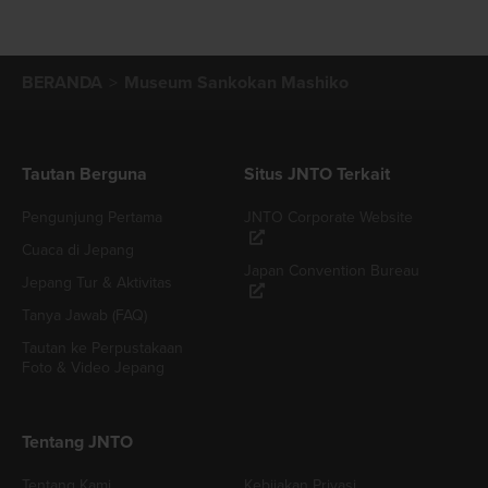
BERANDA
Museum Sankokan Mashiko
Tautan Berguna
Situs JNTO Terkait
Pengunjung Pertama
JNTO Corporate Website
Cuaca di Jepang
Japan Convention Bureau
Jepang Tur & Aktivitas
Tanya Jawab (FAQ)
Tautan ke Perpustakaan
Foto & Video Jepang
Tentang JNTO
Tentang Kami
Kebijakan Privasi