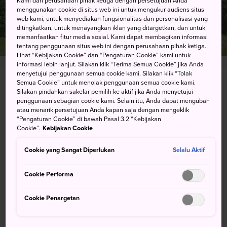
Kami dan perusahaan pihak ketiga dengan persetujuan Anda
menggunakan cookie di situs web ini untuk mengukur audiens situs
web kami, untuk menyediakan fungsionalitas dan personalisasi yang
ditingkatkan, untuk menayangkan iklan yang ditargetkan, dan untuk
memanfaatkan fitur media sosial. Kami dapat membagikan informasi
tentang penggunaan situs web ini dengan perusahaan pihak ketiga.
Lihat “Kebijakan Cookie” dan “Pengaturan Cookie” kami untuk
informasi lebih lanjut. Silakan klik “Terima Semua Cookie” jika Anda
menyetujui penggunaan semua cookie kami. Silakan klik “Tolak
Semua Cookie” untuk menolak penggunaan semua cookie kami.
3388 Mashiko, Mashiko-machi, Haga-gun, Tochigi-
Silakan pindahkan sakelar pemilih ke aktif jika Anda menyetujui
ken
penggunaan sebagian cookie kami. Selain itu, Anda dapat mengubah
atau menarik persetujuan Anda kapan saja dengan mengeklik
“Pengaturan Cookie” di bawah Pasal 3.2 “Kebijakan
Lihat pada Peta Google
Cookie”.
Kebijakan Cookie
Dapatkan Info Transit
Cookie yang Sangat Diperlukan
Selalu Aktif
Cookie Performa
KATA KUNCI
PETA
Cookie Penargetan