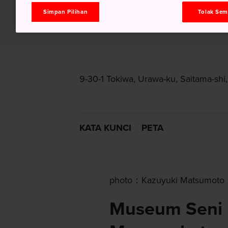
Simpan Pilihan
Tolak Se
9-30-1 Tokiwa, Urawa-ku, Saitama-shi
KATA KUNCI
PETA
photo：Kazuyuki Matsumoto
Museum Seni 