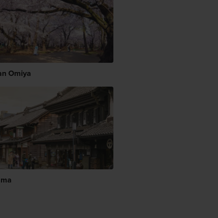
an Omiya
ama