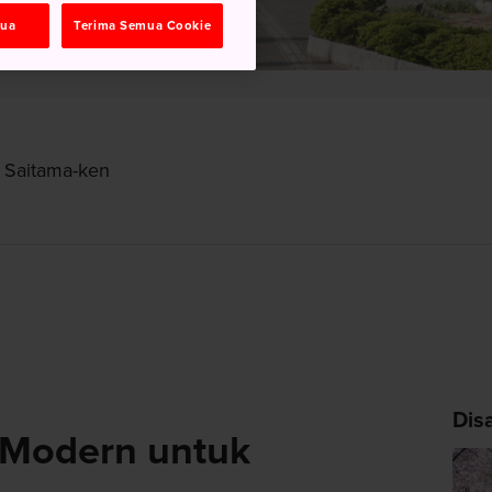
mua
Terima Semua Cookie
, Saitama-ken
Dis
Modern untuk