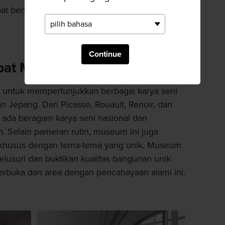
at berbagai patung dan sebuah air terjun
Continue
pat Modern
h untuk mempertunjukkan berbagai karya seni
 Jepang. Dari Picasso, Rouault, Renoir, dan
, ada beragam karya seni nasional dan
n. Selain pameran rutin, museum ini juga
khusus dengan tema-tema yang unik. Museum
 Telusuri dan buktikan kualitas bangunan unik
erbuka dan area dengan pencahayaan alami ini.