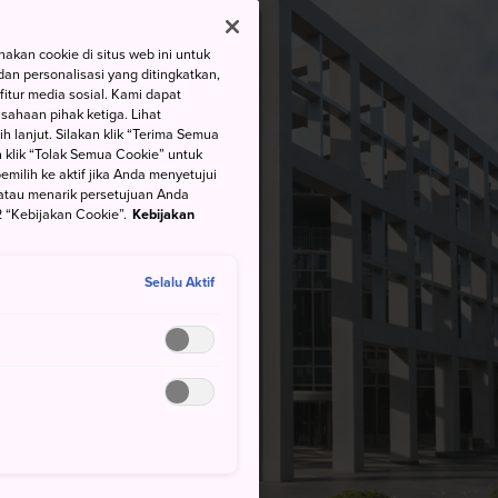
kan cookie di situs web ini untuk
an personalisasi yang ditingkatkan,
itur media sosial. Kami dapat
ahaan pihak ketiga. Lihat
h lanjut. Silakan klik “Terima Semua
 klik “Tolak Semua Cookie” untuk
ilih ke aktif jika Anda menyetujui
atau menarik persetujuan Anda
 “Kebijakan Cookie”.
Kebijakan
Selalu Aktif