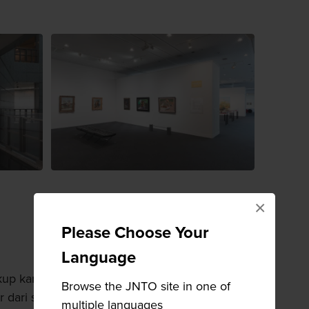
×
Please Choose Your
Language
p karya-karya dari Picasso, Gauguin, dan
Browse the JNTO site in one of
ar dari seni kontemporer Jepang
multiple languages