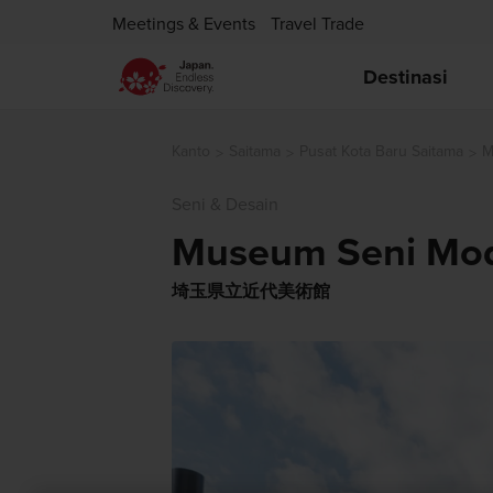
Meetings & Events
Travel Trade
Destinasi
Kanto
Saitama
Pusat Kota Baru Saitama
M
Seni & Desain
Museum Seni Mod
埼玉県立近代美術館