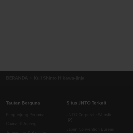
BERANDA
Kuil Shinto Hikawa-jinja
Tautan Berguna
Situs JNTO Terkait
Pengunjung Pertama
JNTO Corporate Website
Cuaca di Jepang
Japan Convention Bureau
Jepang Tur & Aktivitas