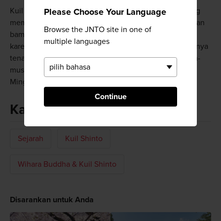
Kuil ini berada di sebelah sebuah taman yang luas yang
Please Choose Your Language
memiliki sebuah museum, kebun binatang, kebun, hutan
Browse the JNTO site in one of
bambu, dan banyak pohon sakura. Wilayah ini terkenal
multiple languages
karena pepohonan elm Jepang kunonya. Kuil ini biasanya
tenang namun akan dipenuhi pengunjung pada musim-
musim liburan yang penting seperti Tahun Baru dan
Minggu Emas.
Continue
Kata kunci
Sejarah
Kuil Shinto
Wihara Buddha & Kuil Shinto
Disarankan untuk Anda