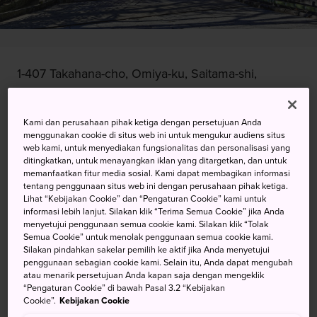
1-407 Takahana-cho, Omiya-ku, Saitama-shi,
Saitama-ken
Kami dan perusahaan pihak ketiga dengan persetujuan Anda
Lihat pada Peta Google
menggunakan cookie di situs web ini untuk mengukur audiens situs
web kami, untuk menyediakan fungsionalitas dan personalisasi yang
Dapatkan Info Transit
ditingkatkan, untuk menayangkan iklan yang ditargetkan, dan untuk
memanfaatkan fitur media sosial. Kami dapat membagikan informasi
tentang penggunaan situs web ini dengan perusahaan pihak ketiga.
Lihat “Kebijakan Cookie” dan “Pengaturan Cookie” kami untuk
KATA KUNCI
PETA
informasi lebih lanjut. Silakan klik “Terima Semua Cookie” jika Anda
menyetujui penggunaan semua cookie kami. Silakan klik “Tolak
Semua Cookie” untuk menolak penggunaan semua cookie kami.
Fasilitas Kuno dan Nama yang
Silakan pindahkan sakelar pemilih ke aktif jika Anda menyetujui
penggunaan sebagian cookie kami. Selain itu, Anda dapat mengubah
Sama dengan Kotanya
atau menarik persetujuan Anda kapan saja dengan mengeklik
“Pengaturan Cookie” di bawah Pasal 3.2 “Kebijakan
Cookie”.
Kebijakan Cookie
Omiya adalah bahasa Jepang untuk “kuil yang luar biasa”.