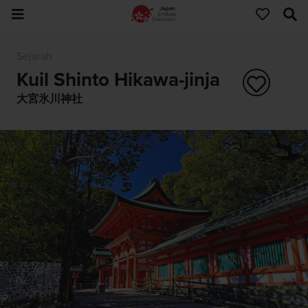
Sejarah
Kuil Shinto Hikawa-jinja
大宮氷川神社