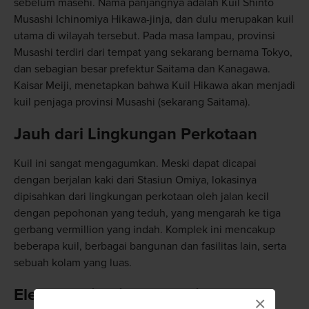
sebelum masehi. Nama panjangnya adalah Kuil Shinto
Musashi Ichinomiya Hikawa-jinja, dan dulu merupakan kuil
utama di wilayah tersebut. Pada masa lampau, provinsi
Musashi terdiri dari tempat yang sekarang bernama Tokyo,
dan sebagian besar prefektur Saitama dan Kanagawa.
Kaisar Meiji, menetapkan bahwa Kuil Hikawa akan menjadi
kuil penjaga provinsi Musashi (sekarang Saitama).
Jauh dari Lingkungan Perkotaan
Kuil ini sangat mengagumkan. Meski dapat dicapai
dengan berjalan kaki dari Stasiun Omiya, lokasinya
dipisahkan dari lingkungan perkotaan oleh jalan kecil
dengan pepohonan yang teduh, yang mengarah ke tiga
gerbang vermillion yang indah. Komplek ini mencakup
beberapa kuil, berbagai bangunan dan fasilitas lain, serta
sebuah kolam yang luas.
Elemen Lain di Taman Ini
×