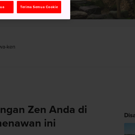
mua
Terima Semua Cookie
awa-ken
ngan Zen Anda di
Dis
menawan ini