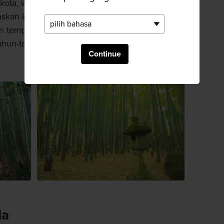
kota, wihara ini dikelilingi oleh bunga melati
askan kelopak tebal beraneka bunga. Bebatuan
n tempat ini aura Zen yang mengilhami
ahun-tahun.
Continue
da