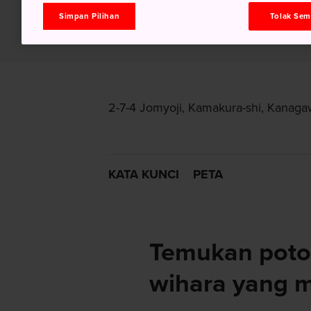
Simpan Pilihan
Tolak Se
2-7-4 Jomyoji, Kamakura-shi, Kanag
KATA KUNCI
PETA
Temukan poto
wihara yang 