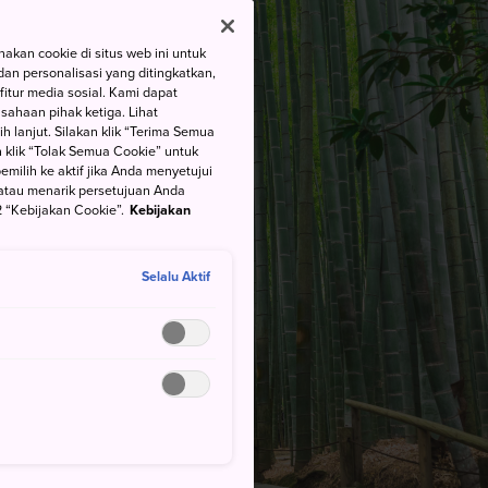
kan cookie di situs web ini untuk
an personalisasi yang ditingkatkan,
itur media sosial. Kami dapat
ahaan pihak ketiga. Lihat
h lanjut. Silakan klik “Terima Semua
 klik “Tolak Semua Cookie” untuk
ilih ke aktif jika Anda menyetujui
atau menarik persetujuan Anda
 “Kebijakan Cookie”.
Kebijakan
Selalu Aktif