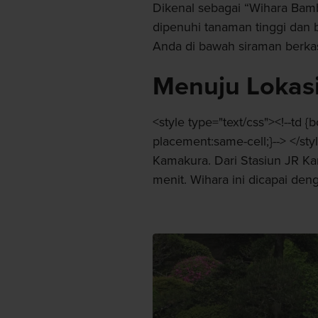
Dikenal sebagai “Wihara Bam
dipenuhi tanaman tinggi dan b
Anda di bawah siraman berkas
Menuju Lokas
<style type="text/css"><!--td {
placement:same-cell;}--> </st
Kamakura. Dari Stasiun JR Kam
menit. Wihara ini dicapai deng