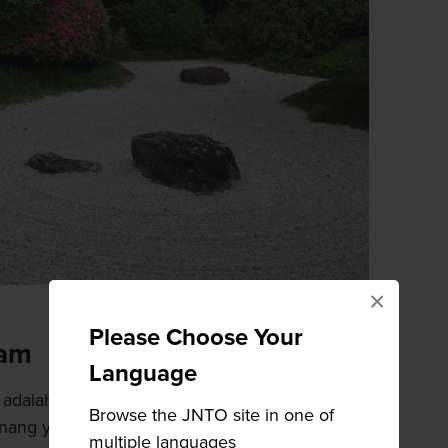
×
Please Choose Your
ram
Language
adalah salah satu lokasi terbaik di
Kamakura
Browse the JNTO site in one of
tenang yang akan semakin memukau indra Anda.
multiple languages