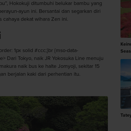
bu”, Hokokuji ditumbuhi belukar bambu yang
erayun-ayun ini. Bersantai dan segarkan diri
 cahaya dekat wihara Zen ini.
i
Kein
border: 1px solid #ccc;}br {mso-data-
Seas
yle> Dari Tokyo, naik JR Yokosuka Line menuju
akura naik bus ke halte Jomyoji, sekitar 15
an berjalan kaki dari perhentian itu.
Tate