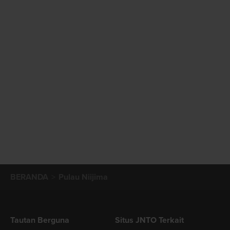
BERANDA
Pulau Niijima
Tautan Berguna
Situs JNTO Terkait