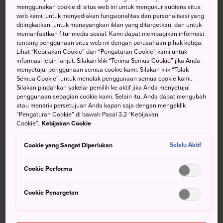
menggunakan cookie di situs web ini untuk mengukur audiens situs
menyuguhkan bentang alam yang dilestarikan dengan
web kami, untuk menyediakan fungsionalitas dan personalisasi yang
baik, yang merupakan surga para peselancar, penyelam,
ditingkatkan, untuk menayangkan iklan yang ditargetkan, dan untuk
dan juga pencinta alam.
memanfaatkan fitur media sosial. Kami dapat membagikan informasi
tentang penggunaan situs web ini dengan perusahaan pihak ketiga.
Lihat “Kebijakan Cookie” dan “Pengaturan Cookie” kami untuk
informasi lebih lanjut. Silakan klik “Terima Semua Cookie” jika Anda
menyetujui penggunaan semua cookie kami. Silakan klik “Tolak
Jangan Lewatkan
Semua Cookie” untuk menolak penggunaan semua cookie kami.
Silakan pindahkan sakelar pemilih ke aktif jika Anda menyetujui
penggunaan sebagian cookie kami. Selain itu, Anda dapat mengubah
atau menarik persetujuan Anda kapan saja dengan mengeklik
Menyaksikan matahari terbenam dari pemandian
“Pengaturan Cookie” di bawah Pasal 3.2 “Kebijakan
luar ruangan Yunohama
Cookie”.
Kebijakan Cookie
Mencoba membuat kaca asli dari Niijima
Cookie yang Sangat Diperlukan
Selalu Aktif
Menyelam di laut jernih di sekitar pulau
Cookie Performa
Cookie Penargetan
Menuju Lokasi