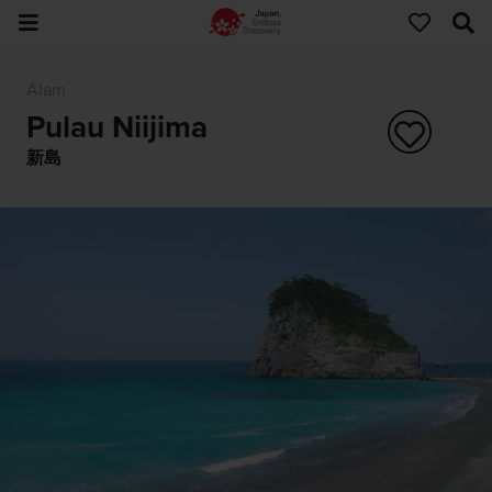
Alam
Pulau Niijima
新島