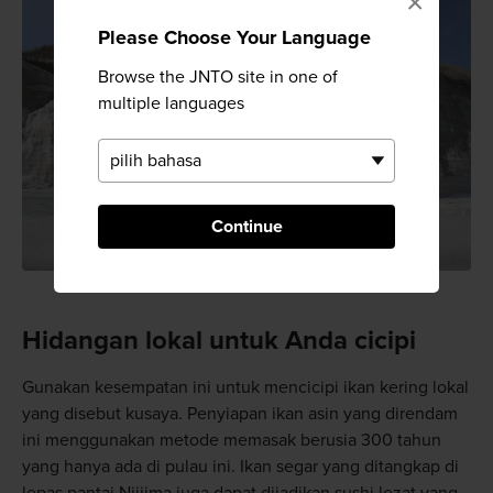
×
Please Choose Your Language
Browse the JNTO site in one of
multiple languages
Continue
Hidangan lokal untuk Anda cicipi
Gunakan kesempatan ini untuk mencicipi ikan kering lokal
yang disebut kusaya. Penyiapan ikan asin yang direndam
ini menggunakan metode memasak berusia 300 tahun
yang hanya ada di pulau ini. Ikan segar yang ditangkap di