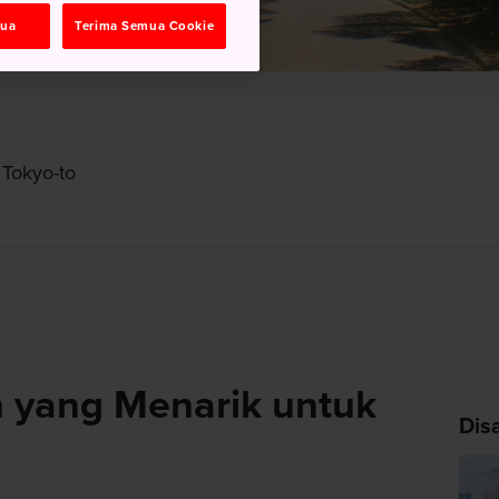
mua
Terima Semua Cookie
 Tokyo-to
 yang Menarik untuk
Dis