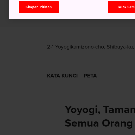
Simpan Pilihan
Tolak Se
2-1 Yoyogikamizono-cho, Shibuya-ku,
KATA KUNCI
PETA
Yoyogi, Taman
Semua Orang