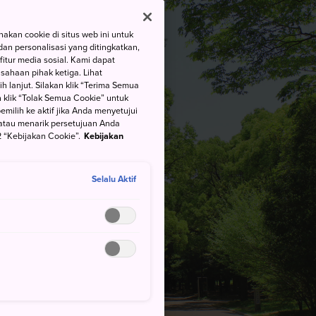
kan cookie di situs web ini untuk
an personalisasi yang ditingkatkan,
itur media sosial. Kami dapat
ahaan pihak ketiga. Lihat
h lanjut. Silakan klik “Terima Semua
 klik “Tolak Semua Cookie” untuk
ilih ke aktif jika Anda menyetujui
atau menarik persetujuan Anda
 “Kebijakan Cookie”.
Kebijakan
Selalu Aktif