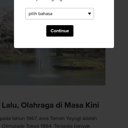
Continue
Lalu, Olahraga di Masa Kini
pada tahun 1967, area Taman Yoyogi adalah
 Olimpiade Tokyo 1964. Tersedia banyak