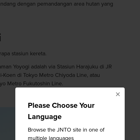
 pandang dengan pemandangan area hutan yang
i
apa stasiun kereta.
aman Yoyogi adalah via Stasiun Harajuku di JR
i-Koen di Tokyo Metro Chiyoda Line, atau
kyo Metro Fukutoshin Line.
×
Please Choose Your
Language
Browse the JNTO site in one of
multiple languages