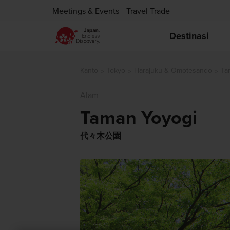
Meetings & Events
Travel Trade
Destinasi
Kanto
Tokyo
Harajuku & Omotesando
Ta
Alam
Taman Yoyogi
代々木公園