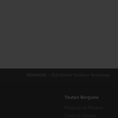
BERANDA
Kuil Shinto Yushima Tenmangu
Tautan Berguna
Pengunjung Pertama
Cuaca di Jepang