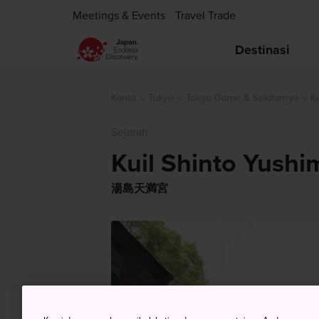
Meetings & Events
Travel Trade
Destinasi
Kanto
Tokyo
Tokyo Dome & Sekitarnya
K
Sejarah
Kuil Shinto Yush
湯島天満宮