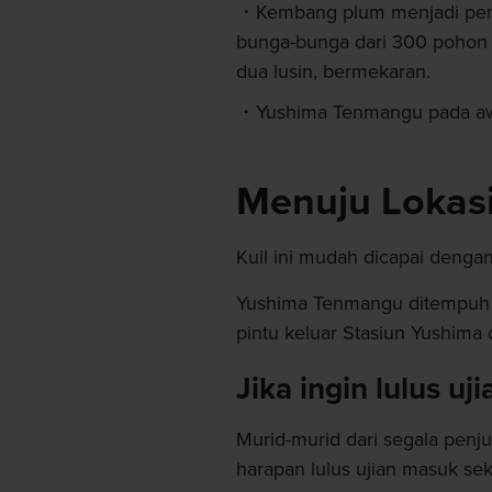
Kembang plum menjadi pem
bunga-bunga dari 300 pohon 
dua lusin, bermekaran.
Yushima Tenmangu pada aw
Menuju Lokas
Kuil ini mudah dicapai dengan
Yushima Tenmangu ditempuh d
pintu keluar Stasiun Yushima 
Jika ingin lulus uji
Murid-murid dari segala pen
harapan lulus ujian masuk se