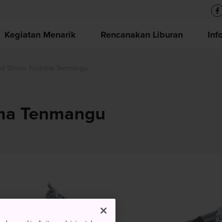
Kegiatan Menarik
Rencanakan Liburan
Inf
uil Shinto Yushima Tenmangu
ima Tenmangu