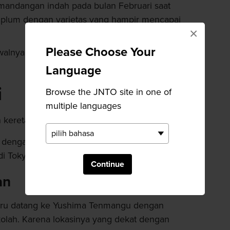
andangan indah pada bulan Februari saat
plum dengan varietas yang hampir mencapai
×
Please Choose Your
alnya dibangun pada tahun 458 Masehi.
Language
i
Browse the JNTO site in one of
multiple languages
 kereta api.
engan berjalan kaki selama dua menit dari
di Tokyo Metro Chiyoda Line.
Continue
an
juru datang ke Yushima Tenmangu dengan
kolah. Karena lokasinya yang dekat dengan