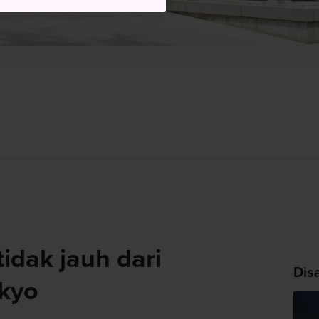
tidak jauh dari
Dis
okyo