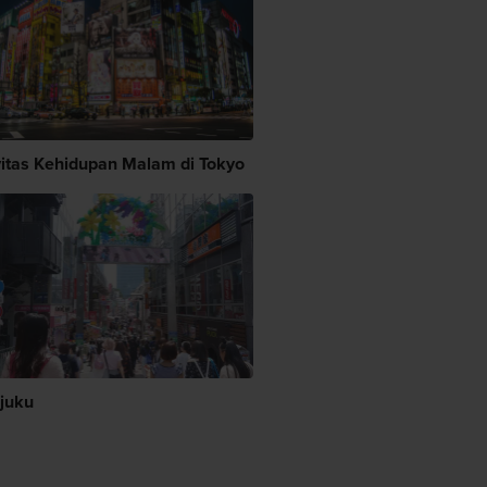
vitas Kehidupan Malam di Tokyo
juku