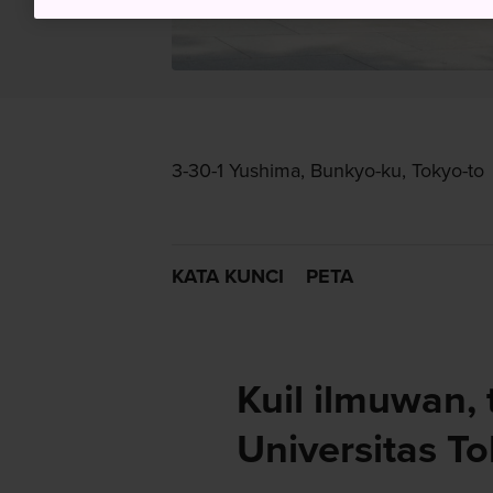
3-30-1 Yushima, Bunkyo-ku, Tokyo-to
KATA KUNCI
PETA
Kuil ilmuwan, 
Universitas T