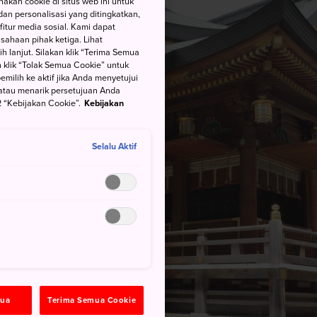
kan cookie di situs web ini untuk
an personalisasi yang ditingkatkan,
itur media sosial. Kami dapat
ahaan pihak ketiga. Lihat
h lanjut. Silakan klik “Terima Semua
 klik “Tolak Semua Cookie” untuk
ilih ke aktif jika Anda menyetujui
atau menarik persetujuan Anda
 “Kebijakan Cookie”.
Kebijakan
Selalu Aktif
mua
Terima Semua Cookie