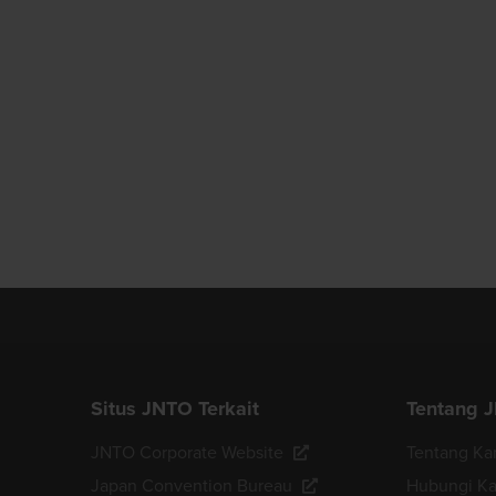
Situs JNTO Terkait
Tentang 
JNTO Corporate Website
Tentang Ka
Japan Convention Bureau
Hubungi K