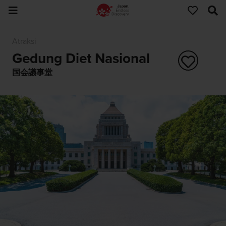
Atraksi
Gedung Diet Nasional
国会議事堂