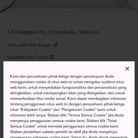
1-7-1 Nagata-cho, Chiyoda-ku, Tokyo-to
Lihat pada Peta Google
Dapatkan Info Transit
Kami dan perusahaan pihak ketiga dengan persetujuan Anda
KATA KUNCI
PETA
menggunakan cookie di situs web ini untuk mengukur audiens situs
web kami, untuk menyediakan fungsionalitas dan personalisasi yang
ditingkatkan, untuk menayangkan iklan yang ditargetkan, dan untuk
memanfaatkan fitur media sosial. Kami dapat membagikan informasi
Tempat Menata Urusan Politik
tentang penggunaan situs web ini dengan perusahaan pihak ketiga.
Lihat “Kebijakan Cookie” dan “Pengaturan Cookie” kami untuk
dan Kebijakan Jepang
informasi lebih lanjut. Silakan klik “Terima Semua Cookie” jika Anda
menyetujui penggunaan semua cookie kami. Silakan klik “Tolak
Diet merupakan pusat kegiatan politik di Jepang, dan
Semua Cookie” untuk menolak penggunaan semua cookie kami.
Silakan pindahkan sakelar pemilih ke aktif jika Anda menyetujui
Gedung Diet Nasional tentu tampil dalam bangunan yang
penggunaan sebagian cookie kami. Selain itu, Anda dapat mengubah