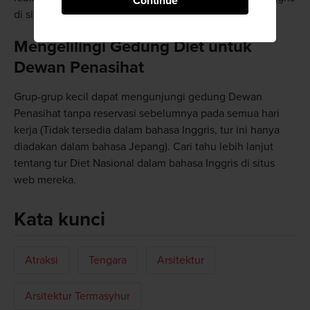
Continue
di situs web mereka.
Mengelilingi Gedung Diet untuk
Dewan Penasihat
Grup-grup kecil dapat mengunjungi gedung Dewan
Penasihat tanpa reservasi sebelumnya pada semua hari
kerja (Tidak tersedia dalam bahasa Inggris, tur ini hanya
diadakan dalam bahasa Jepang). Cari tahu lebih lanjut
tentang tur Diet Nasional dalam bahasa Inggris di situs
web mereka.
Kata kunci
Atraksi
Tengara
Arsitektur
Arsitektur Termasyhur