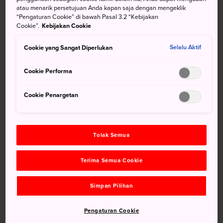
begitu megah. Bangunan mengesankan yang terletak di
atau menarik persetujuan Anda kapan saja dengan mengeklik
pusat Tokyo ini ditempati oleh Dewan Perwakilan Rakyat
“Pengaturan Cookie” di bawah Pasal 3.2 “Kebijakan
Cookie”.
Kebijakan Cookie
dan Dewan Penasihat.
Cookie yang Sangat Diperlukan
Selalu Aktif
Sekilas Fakta
Cookie Performa
Tur Dewan Perwakilan Rakyat diadakan setiap hari
Cookie Penargetan
Tur Dewan Penasihat diadakan pada hari kerja
Tolak Semua
Menuju Lokasi
Terima Semua Cookie
Gedung Diet Nasional dapat diakses menggunakan kereta
dan taksi.
Simpan Pilihan
Apabila Anda berencana untuk mengikuti tur Gedung Diet
Pengaturan Cookie
Nasional, stasiun yang paling nyaman adalah Stasiun