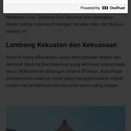
Kokkaigijido-mae di Marunouchi dan Chiyoda Line, dan
Stasiun Nagatacho di Yurakucho, Hanzomon, dan
Namboku Line. Gedung Diet Nasional bisa dijangkau
dalam sekitar lima menit dengan berjalan kaki dari stasiun-
stasiun ini.
Lambang Kekuatan dan Kekuasaan
Seluruh biaya dikerahkan untuk menciptakan desain dan
dekorasi Gedung Diet Nasional yang akhirnya selesai pada
tahun 1936 setelah dibangun selama 17 tahun. Aula Pusat
menampilkan luasnya mural yang menggambarkan empat
musim dan jendela-jendela kaca berwarna yang elegan.