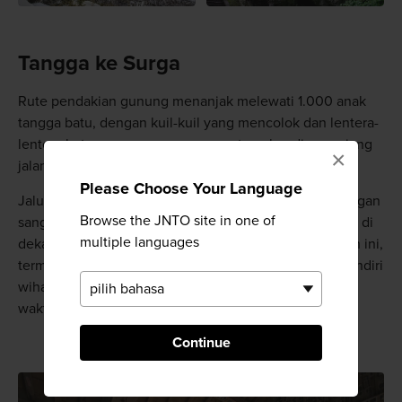
Tangga ke Surga
Rute pendakian gunung menanjak melewati 1.000 anak
tangga batu, dengan kuil-kuil yang mencolok dan lentera-
lentera batu yang memesona yang tersebar di sepanjang
×
jalan menuju hutan cedar yang begitu berkesan.
Please Choose Your Language
Jalur yang melewati gerbang Niomon yang dibuat dengan
Browse the JNTO site in one of
sangat detail membawa Anda ke daerah sekitar wihara di
multiple languages
dekat puncak. Ada banyak bangunan wihara di wilayah ini,
termasuk Aula Kaisando, yang didedikasikan untuk pendiri
wihara ini. Pendakian ke puncak biasanya memerlukan
waktu 30 hingga 40 menit.
Continue