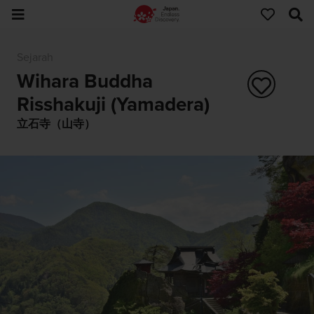
Sejarah
Wihara Buddha
Risshakuji (Yamadera)
立石寺（山寺）