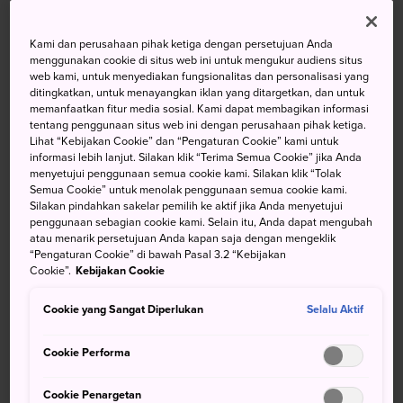
Spektakuler
Kami dan perusahaan pihak ketiga dengan persetujuan Anda
Wihara-wihara Yamadera tersebar di lereng Gn. Hoju di
menggunakan cookie di situs web ini untuk mengukur audiens situs
web kami, untuk menyediakan fungsionalitas dan personalisasi yang
timur laut
Kota Yamagata
. Pendakian 1.000 langkah ke
ditingkatkan, untuk menayangkan iklan yang ditargetkan, dan untuk
hutan yang mistis membawa Anda ke kompleks wihara
memanfaatkan fitur media sosial. Kami dapat membagikan informasi
Yamadera di puncak gunung, yang merupakan salah satu
tentang penggunaan situs web ini dengan perusahaan pihak ketiga.
Lihat “Kebijakan Cookie” dan “Pengaturan Cookie” kami untuk
pemandangan terbaik di bagian utara Jepang.
informasi lebih lanjut. Silakan klik “Terima Semua Cookie” jika Anda
menyetujui penggunaan semua cookie kami. Silakan klik “Tolak
Semua Cookie” untuk menolak penggunaan semua cookie kami.
Silakan pindahkan sakelar pemilih ke aktif jika Anda menyetujui
penggunaan sebagian cookie kami. Selain itu, Anda dapat mengubah
Jangan Lewatkan
atau menarik persetujuan Anda kapan saja dengan mengeklik
“Pengaturan Cookie” di bawah Pasal 3.2 “Kebijakan
Cookie”.
Kebijakan Cookie
Pemandangan yang tak tertandingi dari Aula
Godaido di puncak gunung
Cookie yang Sangat Diperlukan
Selalu Aktif
Melihat "api abadi Buddha", api yang telah
membara selama lebih dari 1.000 tahun
Cookie Performa
Cookie Penargetan