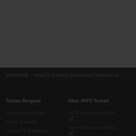
BERANDA
Wihara Buddha Risshakuji (Yamadera)
Tautan Berguna
Situs JNTO Terkait
Pengunjung Pertama
JNTO Corporate Website
Cuaca di Jepang
Japan Convention Bureau
Jepang Tur & Aktivitas