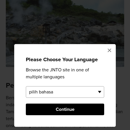
×
Please Choose Your Language
Browse the JNTO site in one of
multiple languages
Pemandian Air Panas Goshogake
Bersantailah di Pemandian Air Panas Goshogake yang
indah di lereng
Gn. Hachimantai
, tepatnya di jantung
Continue
Taman Nasional Towada-Hachimantai. Dengan pemandian
tertutup yang terbuat dari pinus beraroma, kotak uap,
onsen ruang terbuka, dan kolam lumpur vulkanik, ada