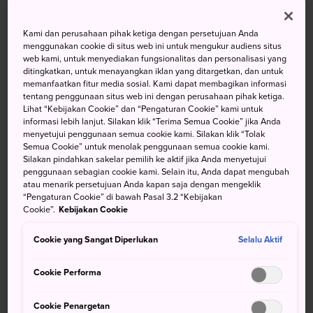
Sulfur, Ditambah Trekking, Golf,
Ski, dan Banyak Kegiatan
Kami dan perusahaan pihak ketiga dengan persetujuan Anda
menggunakan cookie di situs web ini untuk mengukur audiens situs
Lainnya
web kami, untuk menyediakan fungsionalitas dan personalisasi yang
ditingkatkan, untuk menayangkan iklan yang ditargetkan, dan untuk
memanfaatkan fitur media sosial. Kami dapat membagikan informasi
Terletak di pegunungan tinggi yang berbatasan dengan
tentang penggunaan situs web ini dengan perusahaan pihak ketiga.
prefektur
Iwate
dan
Akita
, Pemandian Air Panas
Lihat “Kebijakan Cookie” dan “Pengaturan Cookie” kami untuk
informasi lebih lanjut. Silakan klik “Terima Semua Cookie” jika Anda
Hachimantai adalah sebuah resor yang menawarkan
menyetujui penggunaan semua cookie kami. Silakan klik “Tolak
lingkungan yang tenang, keindahan yang murni, dan suara
Semua Cookie” untuk menolak penggunaan semua cookie kami.
kicau burung yang menenangkan saat mandi.
Silakan pindahkan sakelar pemilih ke aktif jika Anda menyetujui
penggunaan sebagian cookie kami. Selain itu, Anda dapat mengubah
atau menarik persetujuan Anda kapan saja dengan mengeklik
Sekilas Fakta
“Pengaturan Cookie” di bawah Pasal 3.2 “Kebijakan
Cookie”.
Kebijakan Cookie
Pemandangan Spektakuler dari Gn. Iwate dari onsen
(mata air panas) di daerah tersebut
Cookie yang Sangat Diperlukan
Selalu Aktif
Berbagai kegiatan rekreasi sepanjang tahun
Cookie Performa
Menuju Lokasi
Cookie Penargetan