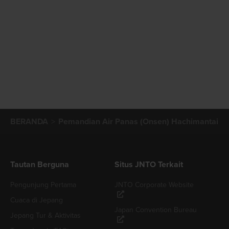
BERANDA
Pemandian Air Panas (Onsen) Hachimantai
Tautan Berguna
Situs JNTO Terkait
Pengunjung Pertama
JNTO Corporate Website
Cuaca di Jepang
Japan Convention Bureau
Jepang Tur & Aktivitas