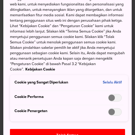
web kami, untuk menyediakan fungsionalitas dan personalisasi yang
prakarsa Kota Towada untuk merevitalisasi kota lewat
ditingkatkan, untuk menayangkan iklan yang ditargetkan, dan untuk
karya seni. Konsepnya adalah pengalaman seni yang
memanfaatkan fitur media sosial. Kami dapat membagikan informasi
berpadu dengan suasana kota dan alam di sekitarnya.
tentang penggunaan situs web ini dengan perusahaan pihak ketiga.
Lihat “Kebijakan Cookie” dan “Pengaturan Cookie” kami untuk
informasi lebih lanjut. Silakan klik “Terima Semua Cookie” jika Anda
menyetujui penggunaan semua cookie kami. Silakan klik “Tolak
Semua Cookie” untuk menolak penggunaan semua cookie kami.
Jangan Lewatkan
Silakan pindahkan sakelar pemilih ke aktif jika Anda menyetujui
penggunaan sebagian cookie kami. Selain itu, Anda dapat mengubah
atau menarik persetujuan Anda kapan saja dengan mengeklik
“Pengaturan Cookie” di bawah Pasal 3.2 “Kebijakan
Pameran di luar museum yang menyatu dengan
Cookie”.
Kebijakan Cookie
kota di sekitarnya
Karya unik Erwin Wurm, "Fat House"
Cookie yang Sangat Diperlukan
Selalu Aktif
Arsitektur modern bangunan museum yang
Cookie Performa
spektakuler
Cookie Penargetan
Menuju Lokasi