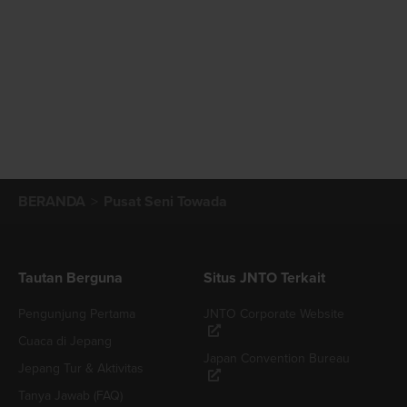
BERANDA
Pusat Seni Towada
Tautan Berguna
Situs JNTO Terkait
Pengunjung Pertama
JNTO Corporate Website
Cuaca di Jepang
Japan Convention Bureau
Jepang Tur & Aktivitas
Tanya Jawab (FAQ)