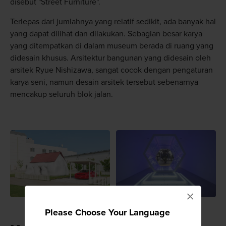
disebut "Street Furniture".
Terlepas dari jumlahnya yang relatif sedikit, ada banyak hal
yang dapat dilihat dan dilakukan. Sebagian besar karya
yang ditempatkan di dalam museum berada di ruang yang
didesain khusus. Arsitektur bangunan yang didesain oleh
arsitek Ryue Nishizawa, sangat cocok dengan pengaturan
karya seni, namun desain arsitek tersebut sebenarnya
mencakup seluruh blok jalan.
×
Please Choose Your Language