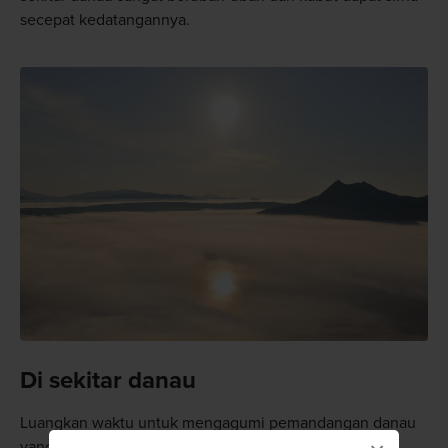
secepat kedatangannya.
Di sekitar danau
Luangkan waktu untuk mengagumi pemandangan danau
yang jernih dan konon merupakan danau terjernih di