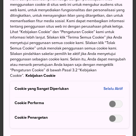
menggunakan cookie di situs web ini untuk mengukur audiens situs
Waktu bagaikan berhenti berputar di Danau Mashu yang
web kami, untuk menyediakan fungsionalitas dan personalisasi yang
ditingkatkan, untuk menayangkan iklan yang ditargetkan, dan untuk
jernih, sebuah danau kaldera di
Taman Nasional Akan-
memanfaatkan fitur media sosial. Kami dapat membagikan informasi
Mashu
. Dengan perairannya yang berwarna biru gelap
tentang penggunaan situs web ini dengan perusahaan pihak ketiga.
dan dinding kawah yang terjal, tempat ini benar-benar
Lihat “Kebijakan Cookie” dan “Pengaturan Cookie” kami untuk
informasi lebih lanjut. Silakan klik “Terima Semua Cookie” jika Anda
istimewa untuk dikunjungi.
menyetujui penggunaan semua cookie kami. Silakan klik “Tolak
Semua Cookie” untuk menolak penggunaan semua cookie kami.
Silakan pindahkan sakelar pemilih ke aktif jika Anda menyetujui
penggunaan sebagian cookie kami. Selain itu, Anda dapat mengubah
atau menarik persetujuan Anda kapan saja dengan mengeklik
Jangan Lewatkan
“Pengaturan Cookie” di bawah Pasal 3.2 “Kebijakan
Cookie”.
Kebijakan Cookie
Pemandangan menawan dari anjungan
Cookie yang Sangat Diperlukan
Selalu Aktif
pengamatan
Jalur pendakian indah di sekitar danau
Cookie Performa
Cookie Penargetan
Menuju Lokasi