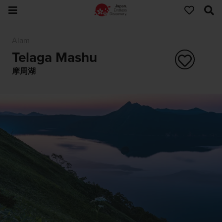
Alam
Telaga Mashu
摩周湖