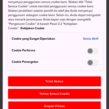
dari Jigokudani, yang Dikenal
menyetujui penggunaan semua cookie kami. Silakan klik “Tolak
Semua Cookie” untuk menolak penggunaan semua cookie kami.
sebagai Lembah Neraka
Silakan pindahkan sakelar pemilih ke aktif jika Anda menyetujui
penggunaan sebagian cookie kami. Selain itu, Anda dapat mengubah
atau menarik persetujuan Anda kapan saja dengan mengeklik
Keunikan lain dari batu yang memutih, kolam yang
“Pengaturan Cookie” di bawah Pasal 3.2 “Kebijakan
mendidih, dan aroma belerang memberikan kesan seram,
Cookie”.
Kebijakan Cookie
yang diidentikkan dengan iblis.
Cookie yang Sangat Diperlukan
Selalu Aktif
Cookie Performa
Jangan Lewatkan
Cookie Penargetan
Memandangi kolam-kolam yang mengepul
panas dan tidak menyenangkan
Tolak Semua
Berpose untuk foto dengan iblis
Mandi di sumber air panas Noboribetsu yang
Terima Semua Cookie
kaya mineral
Simpan Pilihan