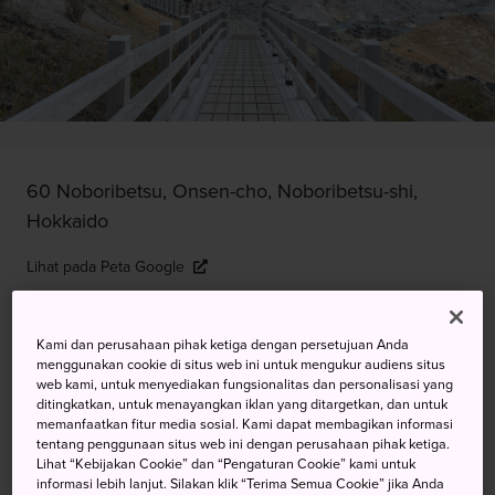
60 Noboribetsu, Onsen-cho, Noboribetsu-shi,
Hokkaido
Lihat pada Peta Google
Dapatkan Info Transit
Kami dan perusahaan pihak ketiga dengan persetujuan Anda
menggunakan cookie di situs web ini untuk mengukur audiens situs
web kami, untuk menyediakan fungsionalitas dan personalisasi yang
KATA KUNCI
PETA
ditingkatkan, untuk menayangkan iklan yang ditargetkan, dan untuk
memanfaatkan fitur media sosial. Kami dapat membagikan informasi
tentang penggunaan situs web ini dengan perusahaan pihak ketiga.
Mata Air Mendidih yang Muncul
Lihat “Kebijakan Cookie” dan “Pengaturan Cookie” kami untuk
informasi lebih lanjut. Silakan klik “Terima Semua Cookie” jika Anda