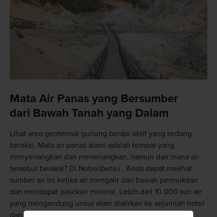
Mata Air Panas yang Bersumber
dari Bawah Tanah yang Dalam
Lihat area geotermal gunung berapi aktif yang sedang
beraksi. Mata air panas alami adalah tempat yang
menyenangkan dan menenangkan, namun dari mana air
tersebut berasal? Di Noboribetsu , Anda dapat melihat
sumber air ini ketika air mengalir dari bawah permukaan
dan mendapat pasokan mineral. Lebih dari 10.000 ton air
yang mengandung unsur alam dialirkan ke sejumlah hotel
dan penginapan di kota pemandian air panas ini.