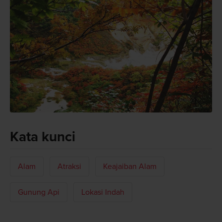
Kata kunci
Alam
Atraksi
Keajaiban Alam
Gunung Api
Lokasi Indah