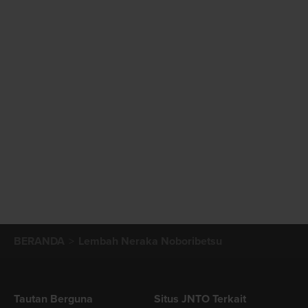
BERANDA
Lembah Neraka Noboribetsu
Tautan Berguna
Situs JNTO Terkait