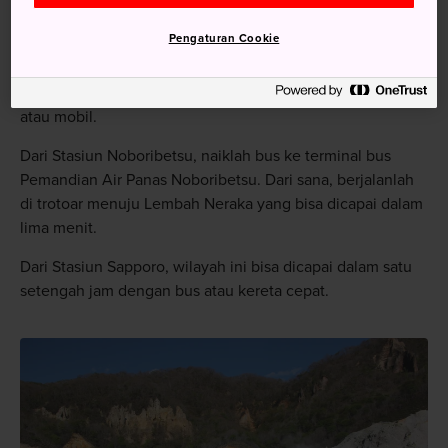
Menuju Lokasi
Pengaturan Cookie
Lembah Neraka Noboribetsu dapat diakses dengan bus
atau mobil.
Dari Stasiun Noboribetsu, naiklah bus ke terminal bus
Pemandian Air Panas Noboribetsu. Dari sana, berjalanlah
di trotoar menuju Lembah Neraka yang bisa dicapai dalam
lima menit.
Dari Stasiun Sapporo, wilayah ini bisa dicapai dalam satu
setengah jam dengan bus atau kereta cepat.