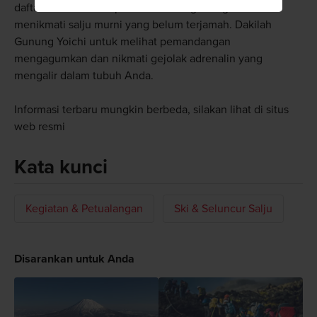
daftarkan diri di resepsionis Klub Pegunungan untuk
menikmati salju murni yang belum terjamah. Dakilah
Gunung Yoichi untuk melihat pemandangan
mengagumkan dan nikmati gejolak adrenalin yang
mengalir dalam tubuh Anda.
Informasi terbaru mungkin berbeda, silakan lihat di situs
web resmi
Kata kunci
Kegiatan & Petualangan
Ski & Seluncur Salju
Disarankan untuk Anda