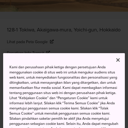
128-1 Tokiwa, Akaigawa-mura, Yoichi-gun, Hokkaido
Lihat pada Peta Google
Dapatkan Info Transit
Kami dan perusahaan pihak ketiga dengan persetujuan Anda
menggunakan cookie di situs web ini untuk mengukur audiens situs
KATA KUNCI
PETA
web kami, untuk menyediakan fungsionalitas dan personalisasi yang
ditingkatkan, untuk menayangkan iklan yang ditargetkan, dan untuk
memanfaatkan fitur media sosial. Kami dapat membagikan informasi
Temukan Butiran Salju Tebal
tentang penggunaan situs web ini dengan perusahaan pihak ketiga.
Lihat “Kebijakan Cookie” dan “Pengaturan Cookie” kami untuk
yang Konsisten di Kiroro
informasi lebih lanjut. Silakan klik “Terima Semua Cookie” jika Anda
menyetujui penggunaan semua cookie kami. Silakan klik “Tolak
Semua Cookie” untuk menolak penggunaan semua cookie kami.
Masyarakat lokal menyukai Resor Ski Kiroro sebagai
Silakan pindahkan sakelar pemilih ke aktif jika Anda menyetujui
destinasi olahraga salju andalan. Alasannya mudah
penggunaan sebagian cookie kami. Selain itu, Anda dapat mengubah