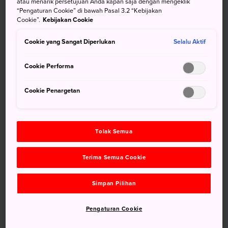
atau menarik persetujuan Anda kapan saja dengan mengeklik
ditebak. Kawasan ini memiliki rata-rata hujan salju sekitar
“Pengaturan Cookie” di bawah Pasal 3.2 “Kebijakan
20 meter, staf yang ramah dan bersahabat, serta tiga hotel
Cookie”.
Kebijakan Cookie
di sana.
Cookie yang Sangat Diperlukan
Selalu Aktif
Cookie Performa
Jangan Lewatkan
Cookie Penargetan
Salju yang luar biasa halus dan ringan
Akses pedalaman yang mudah
Tolak Semua
Hotel mewah di lokasi
Terima Semua Cookie
Menuju Lokasi
Simpan Pilihan
Resor ini dapat diakses dengan mobil dari Sapporo dan
Pengaturan Cookie
bus antar jemput dari
Niseko
.