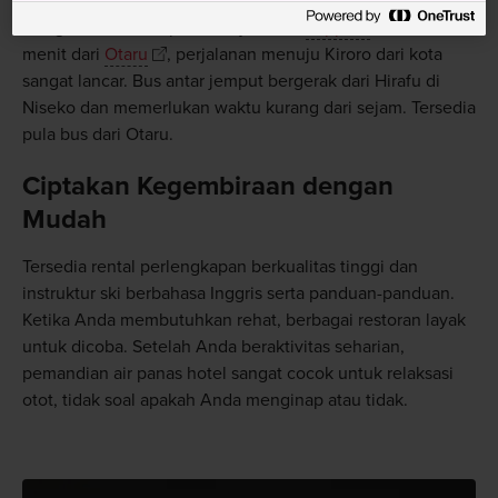
Dengan waktu tempuh satu jam dari
Sapporo
atau 30
menit dari
Otaru
, perjalanan menuju Kiroro dari kota
sangat lancar. Bus antar jemput bergerak dari Hirafu di
Niseko dan memerlukan waktu kurang dari sejam. Tersedia
pula bus dari Otaru.
Ciptakan Kegembiraan dengan
Mudah
Tersedia rental perlengkapan berkualitas tinggi dan
instruktur ski berbahasa Inggris serta panduan-panduan.
Ketika Anda membutuhkan rehat, berbagai restoran layak
untuk dicoba. Setelah Anda beraktivitas seharian,
pemandian air panas hotel sangat cocok untuk relaksasi
otot, tidak soal apakah Anda menginap atau tidak.