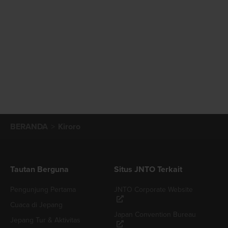
BERANDA
Kiroro
Tautan Berguna
Situs JNTO Terkait
Pengunjung Pertama
JNTO Corporate Website
Cuaca di Jepang
Japan Convention Bureau
Jepang Tur & Aktivitas