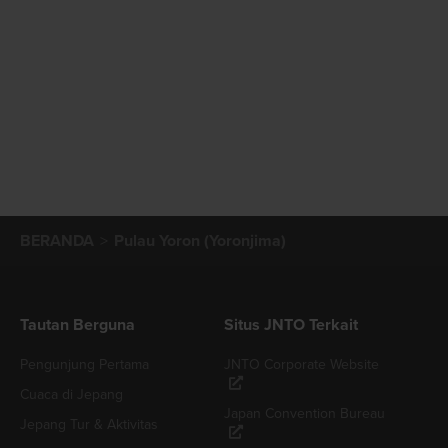
BERANDA
Pulau Yoron (Yoronjima)
Tautan Berguna
Situs JNTO Terkait
Pengunjung Pertama
JNTO Corporate Website
Cuaca di Jepang
Japan Convention Bureau
Jepang Tur & Aktivitas