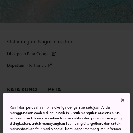
Oshima-gun, Kagoshima-ken
Lihat pada Peta Google
Dapatkan Info Transit
KATA KUNCI
PETA
Desa Yunani, Pantai Hantu, dan
Kami dan perusahaan pihak ketiga dengan persetujuan Anda
menggunakan cookie di situs web ini untuk mengukur audiens situs
Stasiun Kereta Api Khayalan di
web kami, untuk menyediakan fungsionalitas dan personalisasi yang
ditingkatkan, untuk menayangkan iklan yang ditargetkan, dan untuk
Pulau Subtropis Tersembunyi
memanfaatkan fitur media sosial. Kami dapat membagikan informasi