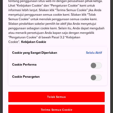
tentang penggunaan situs web ini dengan perusahaan pihak ketiga.
Lihat “Kebijakan Cookie” dan “Pengaturan Cookie” kami untuk
Dikenal dengan nama lain Yoronjima atau Yoronto, Pulau
informasi lebih lanjut. Silakan klik “Terima Semua Cookie” jika Anda
Yoron adalah salah satu pulau dari
Kepulauan Amami
di
menyetujui penggunaan semua cookie kami. Silakan klik “Tolak
Semua Cookie” untuk menolak penggunaan semua cookie kami.
luar
Kyushu
dan termasuk dalam Taman Nasional Amami
Silakan pindahkan sakelar pemilih ke aktif jika Anda menyetujui
Gunto Quasi. Pulau ini terkenal dengan perairannya yang
penggunaan sebagian cookie kami. Selain itu, Anda dapat mengubah
sejernih kristal dan kemungkinan olahraga air seperti
atau menarik persetujuan Anda kapan saja dengan mengeklik
“Pengaturan Cookie” di bawah Pasal 3.2 “Kebijakan
kayak laut, menyelam, dan berenang.
Cookie”.
Kebijakan Cookie
Cookie yang Sangat Diperlukan
Selalu Aktif
Selain sebuah tempat berlibur subtropis yang ideal, pulau
ini juga menawarkan sejumlah atraksi dan aktivitas
Cookie Performa
eksentrik termasuk bangunan yang menyerupai gaya
arsitektur Yunani, sebuah stasiun yang terpencil, dan gaya
Cookie Penargetan
minum tradisional. Terdapat sangat banyak tempat untuk
menginap di pulau ini.
Sekilas Fakta
Tolak Semua
Pulau Yoron terletak lebih dekat dengan Okinawa
Terima Semua Cookie
daripada daratan Jepang