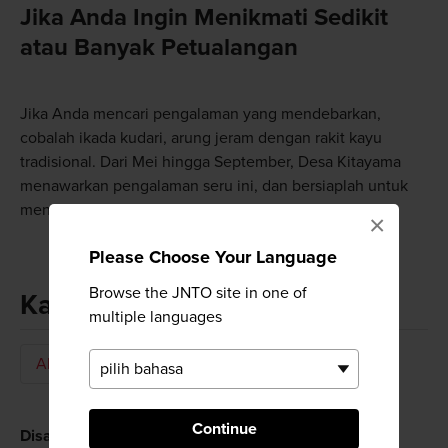
Jika Anda Ingin Menikmati Sedikit
atau Banyak Petualangan
Jika Anda mencari pengalaman yang mendebarkan,
cobalah ikada kudari, arung jeram dengan rakit kayu
tradisional. Dari Mei hingga September, Desa Kitayama
menawarkan pengalaman seru ini, dan bersiaplah untuk
mengarungi derasnya arus Sungai Kitayama.
×
Please Choose Your Language
Browse the JNTO site in one of
Kata kunci
multiple languages
Alam
Jurang
Lokasi Indah
Continue
Disarankan untuk Anda