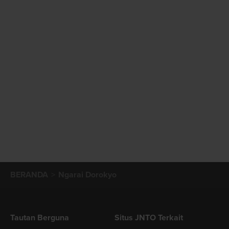
BERANDA
Ngarai Dorokyo
Tautan Berguna
Situs JNTO Terkait