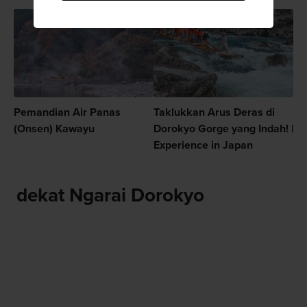
Pemandian Air Panas
Taklukkan Arus Deras di
(Onsen) Kawayu
Dorokyo Gorge yang Indah! |
Experience in Japan
dekat Ngarai Dorokyo