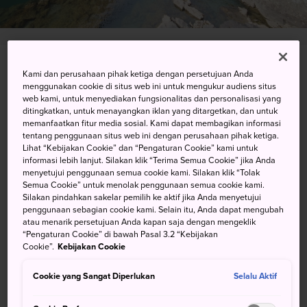
Totsukawa-mura, Yoshino-gun, Wakayama-ken
Kami dan perusahaan pihak ketiga dengan persetujuan Anda
menggunakan cookie di situs web ini untuk mengukur audiens situs
web kami, untuk menyediakan fungsionalitas dan personalisasi yang
Lihat pada Peta Google
ditingkatkan, untuk menayangkan iklan yang ditargetkan, dan untuk
memanfaatkan fitur media sosial. Kami dapat membagikan informasi
Dapatkan Info Transit
tentang penggunaan situs web ini dengan perusahaan pihak ketiga.
Lihat “Kebijakan Cookie” dan “Pengaturan Cookie” kami untuk
informasi lebih lanjut. Silakan klik “Terima Semua Cookie” jika Anda
menyetujui penggunaan semua cookie kami. Silakan klik “Tolak
KATA KUNCI
PETA
Semua Cookie” untuk menolak penggunaan semua cookie kami.
Silakan pindahkan sakelar pemilih ke aktif jika Anda menyetujui
penggunaan sebagian cookie kami. Selain itu, Anda dapat mengubah
Menyusuri Ngarai Sungai
atau menarik persetujuan Anda kapan saja dengan mengeklik
“Pengaturan Cookie” di bawah Pasal 3.2 “Kebijakan
Fantastis di Wakayama dengan
Cookie”.
Kebijakan Cookie
Naik Kapal Rakit Kayu
Cookie yang Sangat Diperlukan
Selalu Aktif
Sungai Kitayama dan Ngarai Dorokyo memiliki lanskap