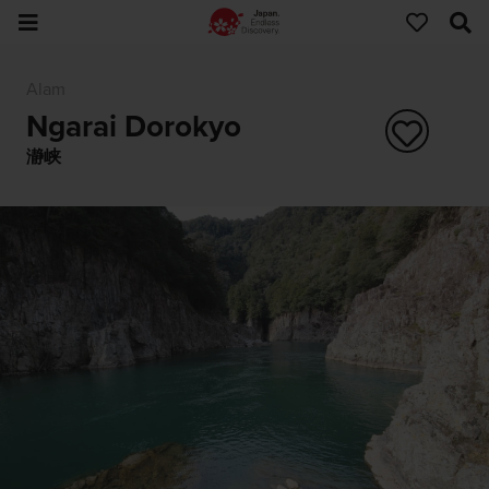
Alam
Ngarai Dorokyo
瀞峡