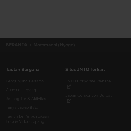
BERANDA
Motomachi (Hyogo)
Tautan Berguna
Situs JNTO Terkait
Pengunjung Pertama
JNTO Corporate Website
Cuaca di Jepang
Japan Convention Bureau
Jepang Tur & Aktivitas
Tanya Jawab (FAQ)
Tautan ke Perpustakaan
Foto & Video Jepang