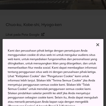
Chuo-ku, Kobe-shi, Hyogo-ken
Lihat pada Peta Google
Dapatkan Info Transit
Kami dan perusahaan pihak ketiga dengan persetujuan Anda
menggunakan cookie di situs web ini untuk mengukur audiens situs
web kami, untuk menyediakan fungsionalitas dan personalisasi yang
KATA KUNCI
PETA
ditingkatkan, untuk menayangkan iklan yang ditargetkan, dan untuk
memanfaatkan fitur media sosial. Kami dapat membagikan informasi
tentang penggunaan situs web ini dengan perusahaan pihak ketiga.
Jaringan Hiburan dan
Lihat “Kebijakan Cookie” dan “Pengaturan Cookie” kami untuk
informasi lebih lanjut. Silakan klik “Terima Semua Cookie” jika Anda
Perbelanjaan di Tepi Laut Kobe
menyetujui penggunaan semua cookie kami. Silakan klik “Tolak
Semua Cookie” untuk menolak penggunaan semua cookie kami.
Silakan pindahkan sakelar pemilih ke aktif jika Anda menyetujui
Distrik Motomachi Kobe adalah salah satu destinasi
penggunaan sebagian cookie kami. Selain itu, Anda dapat mengubah
atau menarik persetujuan Anda kapan saja dengan mengeklik
terpopuler dan teramai di kota ini. Lokasi ini penuh