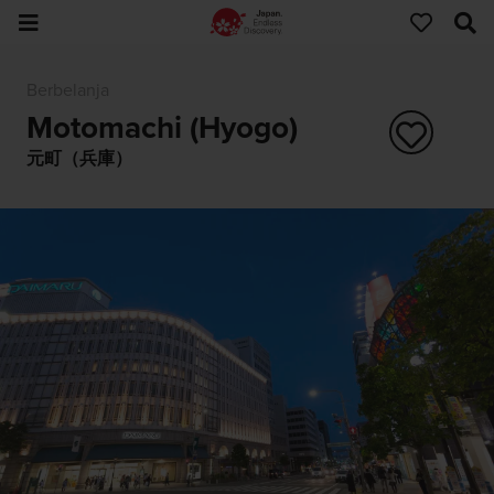
Berbelanja
Motomachi (Hyogo)
元町（兵庫）