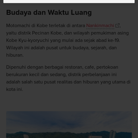
Budaya dan Waktu Luang
Motomachi di Kobe terletak di antara
Nankinmachi
,
yaitu distrik Pecinan Kobe, dan wilayah pemukiman asing
Kobe Kyu-kyoryuchi yang mulai ada sejak abad ke-19.
Wilayah ini adalah pusat untuk budaya, sejarah, dan
hiburan.
Dipenuhi dengan berbagai restoran, cafe, pertokoan
berukuran kecil dan sedang, distrik perbelanjaan ini
adalah salah satu pusat realitas dan hiburan yang utama di
kota ini.