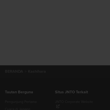
BERANDA
Kashihara
Tautan Berguna
Situs JNTO Terkait
Pengunjung Pertama
JNTO Corporate Website
Cuaca di Jepang