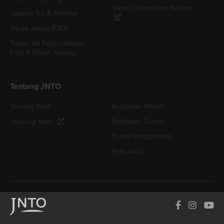
Japan Convention Bureau
Jepang Tur & Aktivitas
Tanya Jawab (FAQ)
Tautan ke Perpustakaan
Foto & Video Jepang
Tentang JNTO
Tentang Kami
Kebijakan Privasi
Kebijakan Cookie
Hubungi Kami
Syarat Penggunaan
Peta situs