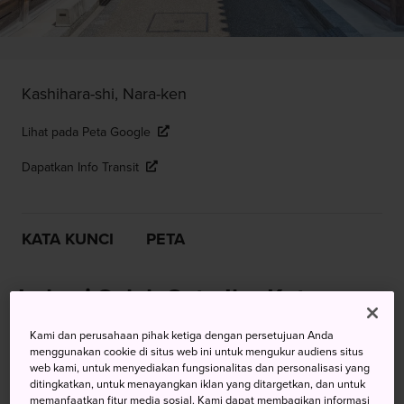
Kashihara-shi, Nara-ken
Lihat pada Peta Google
Dapatkan Info Transit
KATA KUNCI
PETA
Lokasi Salah Satu Ibu Kota
Kekaisaran Termegah dan Paling
Kami dan perusahaan pihak ketiga dengan persetujuan Anda
menggunakan cookie di situs web ini untuk mengukur audiens situs
Awal di Jepang
web kami, untuk menyediakan fungsionalitas dan personalisasi yang
ditingkatkan, untuk menayangkan iklan yang ditargetkan, dan untuk
memanfaatkan fitur media sosial. Kami dapat membagikan informasi