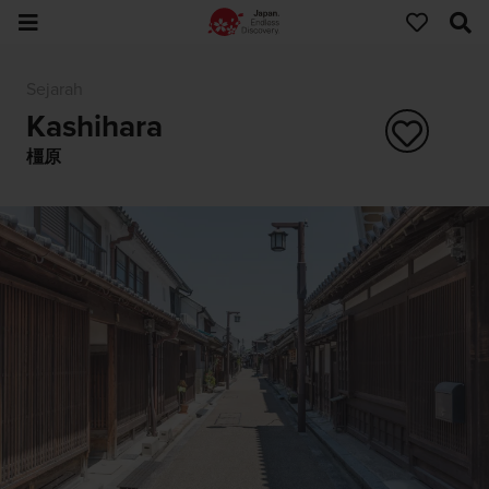
Sejarah
Kashihara
橿原