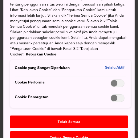
tentang penggunaan situs web ini dengan perusahaan pihak ketiga.
Kashihara di pinggiran kota Prefektur Nara adalah tempat
Lihat “Kebijakan Cookie” dan “Pengaturan Cookie” kami untuk
tenang yang penuh dengan sejarah dan dekat dengan ibu
informasi lebih lanjut. Silakan klik “Terima Semua Cookie” jika Anda
kota kuno lainnya, Asuka.
menyetujui penggunaan semua cookie kami. Silakan klik “Tolak
Semua Cookie” untuk menolak penggunaan semua cookie kami.
Silakan pindahkan sakelar pemilih ke aktif jika Anda menyetujui
penggunaan sebagian cookie kami. Selain itu, Anda dapat mengubah
atau menarik persetujuan Anda kapan saja dengan mengeklik
Jangan Lewatkan
“Pengaturan Cookie” di bawah Pasal 3.2 “Kebijakan
Cookie”.
Kebijakan Cookie
Kuil Shinto Kashihara-jingu agung
Cookie yang Sangat Diperlukan
Selalu Aktif
Kawasan pedagang lama kota Imaicho yang
Cookie Performa
menawan
Cookie Penargetan
Menuju Lokasi
Tolak Semua
Kashihara bisa diakses dengan kereta api menuju Stasiun
Kashihara-jingu-mae.
Terima Semua Cookie