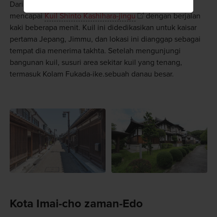
Dari Stasiun Kashihara-jingu-mae, Anda dapat
mencapai
Kuil Shinto Kashihara-jingu
dengan berjalan
kaki beberapa menit. Kuil ini didedikasikan untuk kaisar
pertama Jepang, Jimmu, dan lokasi ini dianggap sebagai
tempat dia menerima takhta. Setelah mengunjungi
bangunan kuil, susuri area sekitar kuil yang tenang,
termasuk Kolam Fukada-ike.sebuah danau besar.
Kota Imai-cho zaman-Edo