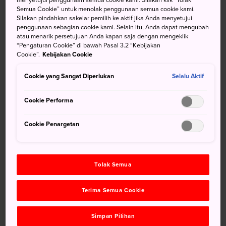
Semua Cookie” untuk menolak penggunaan semua cookie kami.
Gua Es Narusawa adalah dunia bawah tanah beku yang
Silakan pindahkan sakelar pemilih ke aktif jika Anda menyetujui
berada di tengah
Hutan Aokigahara
di kaki Gn. Fuji,
penggunaan sebagian cookie kami. Selain itu, Anda dapat mengubah
yang terbentuk ketika Gn. Nagao di dekatnya meletus.
atau menarik persetujuan Anda kapan saja dengan mengeklik
“Pengaturan Cookie” di bawah Pasal 3.2 “Kebijakan
Cookie”.
Kebijakan Cookie
Saat berada di area ini, kunjungi pula Gua Angin Fugaku di
dekatnya. Waktu terbaik untuk melihat es di dalam gua ini
Cookie yang Sangat Diperlukan
Selalu Aktif
tentu saja saat musim dingin, namun Anda juga akan
menemukan tempat berlibur yang dingin ini kala musim
Cookie Performa
panas. Anda dapat membeli tiket yang memungkinkan
Anda untuk memasuki kedua gua.
Cookie Penargetan
Sekilas Fakta
Beberapa tiang es memiliki tinggi 3 meter
Tolak Semua
Pada titik terendahnya, gua ini berada 21 meter di
bawah tanah
Terima Semua Cookie
Jalur jalan setapak berbentuk angka delapan ini akan
Simpan Pilihan
membawa Anda melintasi terowongan