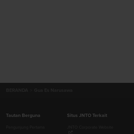
BERANDA
Gua Es Narusawa
Tautan Berguna
Situs JNTO Terkait
Pengunjung Pertama
JNTO Corporate Website