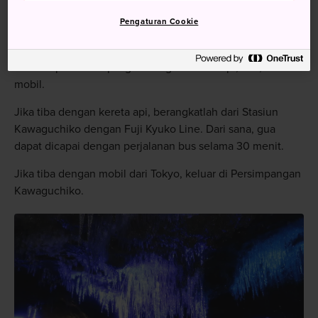
Pengaturan Cookie
Menuju Lokasi
Anda dapat mencapai gua dengan kereta api, bus, atau
mobil.
Jika tiba dengan kereta api, berangkatlah dari Stasiun
Kawaguchiko dengan Fuji Kyuko Line. Dari sana, gua
dapat dicapai dengan perjalanan bus selama 30 menit.
Jika tiba dengan mobil dari Tokyo, keluar di Persimpangan
Kawaguchiko.