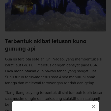
Terbentuk akibat letusan kuno
gunung api
Gua es tercipta setelah Gn. Nagao, yang membentuk sisi
barat laut Gn. Fuji, meletus dengan dahsyat pada 864.
Lava menciptakan gua bawah tanah yang sangat luas.
Suhu turun terus-menerus saat Anda menuruni anak
tangga dan melewati terowongan rendah dan gelap.
Tiang-tiang es yang terbentuk di sini tumbuh lebih besar
saat musim dingin dan terkadang stalaktit dan stalagmit
benar-benar terhubung. Suhu gua berkisar sekitar nol
×
derajat Celsius sepanjang tahun dan pernah digunakan