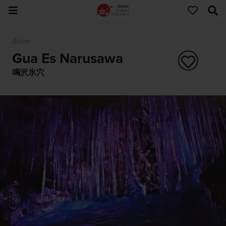
Alam
Gua Es Narusawa
鳴沢氷穴