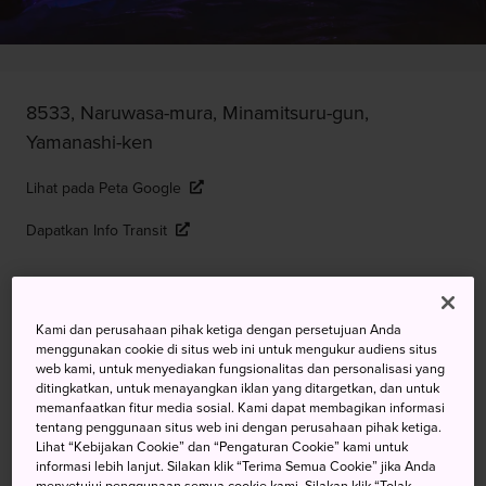
8533, Naruwasa-mura, Minamitsuru-gun,
Yamanashi-ken
Lihat pada Peta Google
Dapatkan Info Transit
KATA KUNCI
PETA
Kami dan perusahaan pihak ketiga dengan persetujuan Anda
menggunakan cookie di situs web ini untuk mengukur audiens situs
web kami, untuk menyediakan fungsionalitas dan personalisasi yang
Menjelajahi Dua Gua Vulkanik
ditingkatkan, untuk menayangkan iklan yang ditargetkan, dan untuk
memanfaatkan fitur media sosial. Kami dapat membagikan informasi
Yang Selalu Dingin Tepat di Gn.
tentang penggunaan situs web ini dengan perusahaan pihak ketiga.
Lihat “Kebijakan Cookie” dan “Pengaturan Cookie” kami untuk
Fuji
informasi lebih lanjut. Silakan klik “Terima Semua Cookie” jika Anda
menyetujui penggunaan semua cookie kami. Silakan klik “Tolak