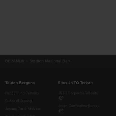
BERANDA
Stadion Nasional Baru
Tautan Berguna
Situs JNTO Terkait
Pengunjung Pertama
JNTO Corporate Website
Cuaca di Jepang
Japan Convention Bureau
Jepang Tur & Aktivitas