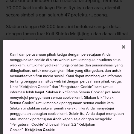
arsitektur ultramodern dan tradisional Jepang, termasuk
70.000 kaki kubik kayu Pinus Ryukyu dan aras, diambil
secara simbolis dari seluruh 47 prefektur Jepang.
Stadion dengan 68.000 kursi ini berlokasi sangat dekat
dengan taman luar Kuil Shinto Meiji-jingu dan dapat dilihat
dari aneka gedung pencakar langit Shinjuku, akan menjadi
tempat upacara pembukaan dan penutupan Olimpiade
Kami dan perusahaan pihak ketiga dengan persetujuan Anda
maupun Paralimpiade serta lokasi pertandingan atletik dan
menggunakan cookie di situs web ini untuk mengukur audiens situs
beberapa pertandingan sepak bola.
web kami, untuk menyediakan fungsionalitas dan personalisasi yang
ditingkatkan, untuk menayangkan iklan yang ditargetkan, dan untuk
Stadion senilai 157 miliar yen (sekitar 20 trilyun rupiah) ini
memanfaatkan fitur media sosial. Kami dapat membagikan informasi
adalah bisnis gabungan antara arsitek ternama Kengo
tentang penggunaan situs web ini dengan perusahaan pihak ketiga.
Lihat “Kebijakan Cookie” dan “Pengaturan Cookie” kami untuk
Kuma, Taisei Corporation, dan Azusa Sekkei.
informasi lebih lanjut. Silakan klik “Terima Semua Cookie” jika Anda
menyetujui penggunaan semua cookie kami. Silakan klik “Tolak
Semua Cookie” untuk menolak penggunaan semua cookie kami.
Silakan pindahkan sakelar pemilih ke aktif jika Anda menyetujui
penggunaan sebagian cookie kami. Selain itu, Anda dapat mengubah
Jangan Lewatkan
atau menarik persetujuan Anda kapan saja dengan mengeklik
“Pengaturan Cookie” di bawah Pasal 3.2 “Kebijakan
Cookie”.
Kebijakan Cookie
Garis-garis kayu dan baja yang berpadu