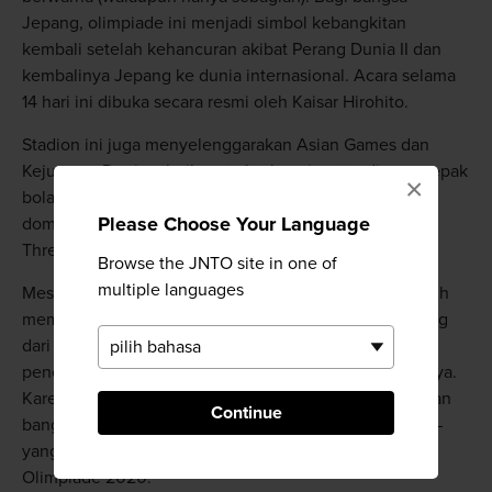
Jepang, olimpiade ini menjadi simbol kebangkitan
kembali setelah kehancuran akibat Perang Dunia II dan
kembalinya Jepang ke dunia internasional. Acara selama
14 hari ini dibuka secara resmi oleh Kaisar Hirohito.
Stadion ini juga menyelenggarakan Asian Games dan
Kejuaraan Dunia atletik serta berbagai pertandingan sepak
×
bola dan rugby, baik tingkat internasional maupun
Please Choose Your Language
domestik. Stadion ini juga menjadi tempat konser The
Three Tenors pada tahun 1996.
Browse the JNTO site in one of
multiple languages
Meskipun kaya akan warisan kejayaan, stadion ini masih
memiliki beberapa masalah. Kapasitas penonton kurang
dari 60.000, tidak ada atap untuk sebagian besar
penonton, dan secara umum telah usang karena usianya.
Karena itulah pemerintah memutuskan untuk meratakan
Continue
bangunan tersebut dan membangun fasilitas canggih—
yang layak untuk mengikuti seleksi penyelenggara
Olimpiade 2020.