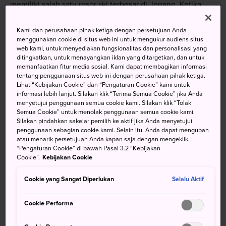
memiliki salah satu resor ski terbesar di Jepang. Ketika
salju meleleh, daerah ini berubah menjadi surga
pendakian.
Kami dan perusahaan pihak ketiga dengan persetujuan Anda
menggunakan cookie di situs web ini untuk mengukur audiens situs
web kami, untuk menyediakan fungsionalitas dan personalisasi yang
ditingkatkan, untuk menayangkan iklan yang ditargetkan, dan untuk
memanfaatkan fitur media sosial. Kami dapat membagikan informasi
Jangan Lewatkan
tentang penggunaan situs web ini dengan perusahaan pihak ketiga.
Lihat “Kebijakan Cookie” dan “Pengaturan Cookie” kami untuk
informasi lebih lanjut. Silakan klik “Terima Semua Cookie” jika Anda
Olahraga musim dingin di Area Ski Shiga Kogen
menyetujui penggunaan semua cookie kami. Silakan klik “Tolak
Semua Cookie” untuk menolak penggunaan semua cookie kami.
raksasa, salah satu area ski terbesar di Jepang
Silakan pindahkan sakelar pemilih ke aktif jika Anda menyetujui
Berjalan kaki melewati bunga-bunga
penggunaan sebagian cookie kami. Selain itu, Anda dapat mengubah
atau menarik persetujuan Anda kapan saja dengan mengeklik
pegunungan alpen di Kebun Raya Alpen Higashi-
“Pengaturan Cookie” di bawah Pasal 3.2 “Kebijakan
Tateyama
Cookie”.
Kebijakan Cookie
Mendaki jauh ke perbukitan untuk merasakan
Cookie yang Sangat Diperlukan
Selalu Aktif
hutan terpencil di Jepang
Cookie Performa