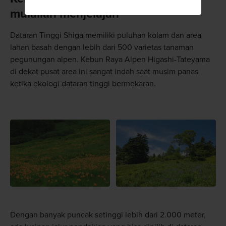
mulailah menjelajah
Dataran Tinggi Shiga memiliki puluhan kolam dan area
lahan basah dengan lebih dari 500 varietas tanaman
pegunungan alpen. Kebun Raya Alpen Higashi-Tateyama
di dekat pusat area ini sangat indah saat musim panas
ketika ekologi dataran tinggi bermekaran.
Dengan banyak puncak setinggi lebih dari 2.000 meter,