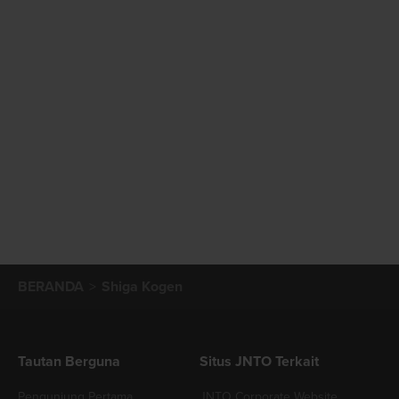
BERANDA
Shiga Kogen
Tautan Berguna
Situs JNTO Terkait
Pengunjung Pertama
JNTO Corporate Website