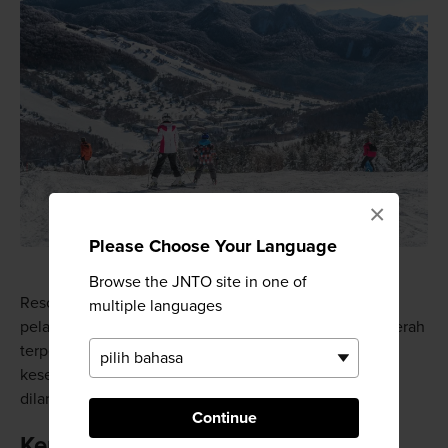
×
Please Choose Your Language
Browse the JNTO site in one of
Resor Ski Okushiga Kogen sangat populer di kalangan
multiple languages
pelancong internasional. Resor ini menawarkan tur daerah
terpencil dalam bahasa Inggris dan memberikan
kesempatan untuk bermain ski di luar area ski, yang
dilarang di banyak resor lain.
Continue
Kenakan sepatu bot Anda dan