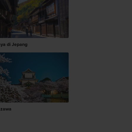
ya di Jepang
azawa