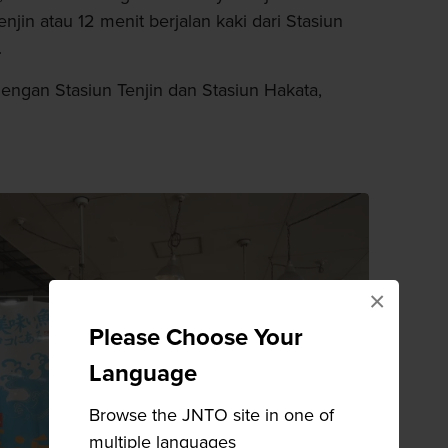
enjin atau 12 menit berjalan kaki dari Stasiun
.
ngan Stasiun Tenjin dan Stasiun Hakata,
×
Please Choose Your
Language
Browse the JNTO site in one of
multiple languages