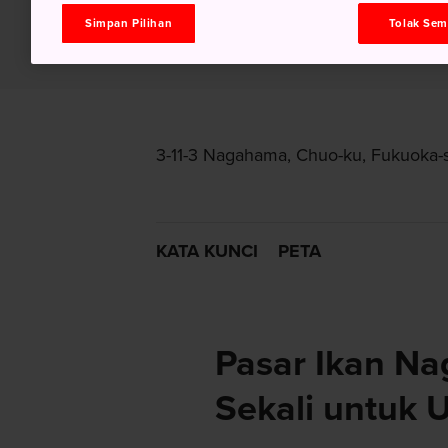
Simpan Pilihan
Tolak Se
3-11-3 Nagahama, Chuo-ku, Fukuoka-
KATA KUNCI
PETA
Pasar Ikan N
Sekali untuk