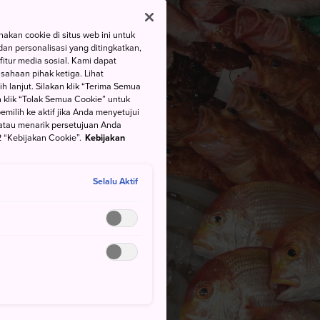
kan cookie di situs web ini untuk
an personalisasi yang ditingkatkan,
itur media sosial. Kami dapat
ahaan pihak ketiga. Lihat
h lanjut. Silakan klik “Terima Semua
 klik “Tolak Semua Cookie” untuk
ilih ke aktif jika Anda menyetujui
atau menarik persetujuan Anda
 “Kebijakan Cookie”.
Kebijakan
Selalu Aktif