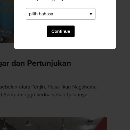
Continue
gar dan Pertunjukan
 sebelah utara Tenjin, Pasar Ikan Nagahama
i Sabtu minggu kedua setiap bulannya.