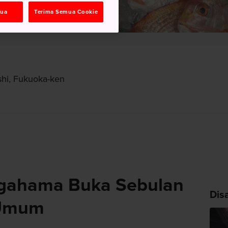
mua
Terima Semua Cookie
shi, Fukuoka-ken
agahama Buka Sebulan
Dis
 Umum