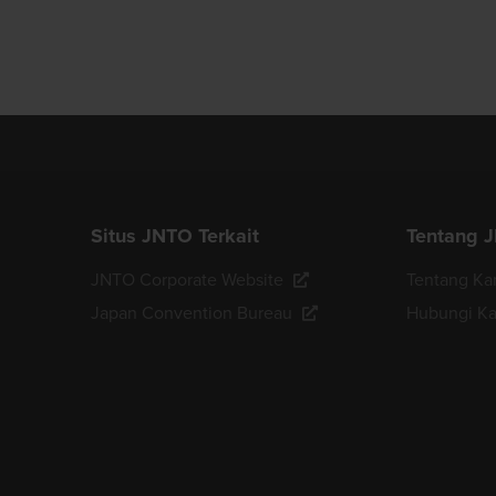
Situs JNTO Terkait
Tentang 
JNTO Corporate Website
Tentang Ka
Japan Convention Bureau
Hubungi K