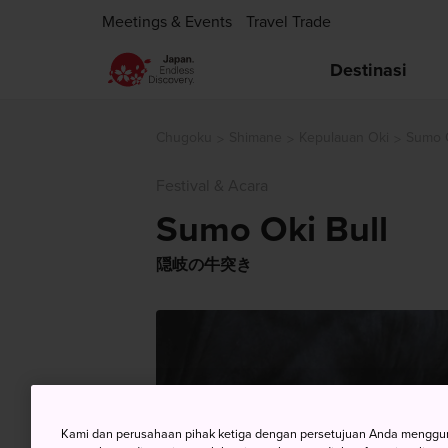
Meetings & Events
Travel Trade
Destinasi
Chugoku
Shimane
Kepulauan Oki
Sumo O
Festival & Acara
Sumo Oki Bull
隠岐の牛突き
Kami dan perusahaan pihak ketiga dengan persetujuan Anda mengguna