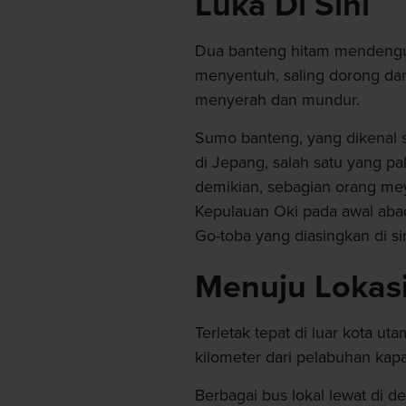
Luka Di Sini
Dua banteng hitam mendengus
menyentuh, saling dorong dan
menyerah dan mundur.
Sumo banteng, yang dikenal s
di Jepang, salah satu yang p
demikian, sebagian orang meya
Kepulauan Oki pada awal abad
Go-toba yang diasingkan di sin
Menuju Lokas
Terletak tepat di luar kota 
kilometer dari pelabuhan kapal
Berbagai bus lokal lewat di d