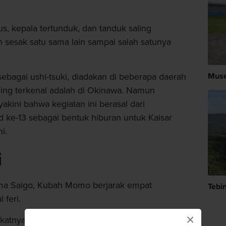
, kepala tertunduk, dan tanduk saling
 sesak satu sama lain sampai salah satunya
ebagai ushi-tsuki, diadakan di beberapa daerah
Muse
aling terkenal adalah di Okinawa. Namun
kini bahwa kegiatan ini berasal dari
 ke-13 sebagai bentuk hiburan untuk Kaisar
i.
i
utama Saigo, Kubah Momo berjarak empat
Tebi
 feri.
×
ekatnya. Hotel Anda atau kantor pusat informasi