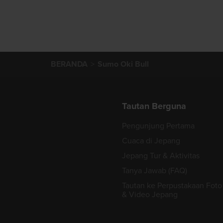
BERANDA
Sumo Oki Bull
Tautan Berguna
Pengunjung Pertama
Cuaca di Jepang
Jepang Tur & Aktivitas
Tanya Jawab (FAQ)
Tautan ke Perpustakaan Foto
& Video Jepang