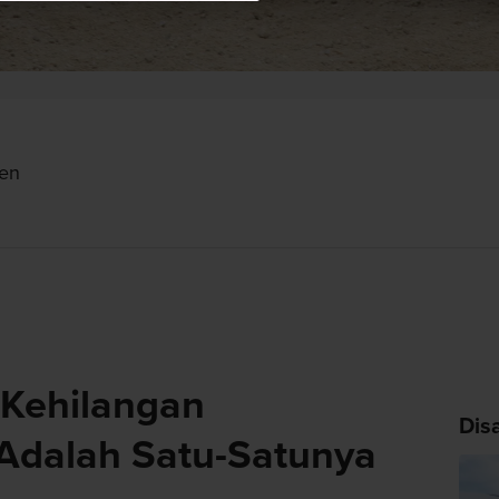
ken
 Kehilangan
Dis
dalah Satu-Satunya