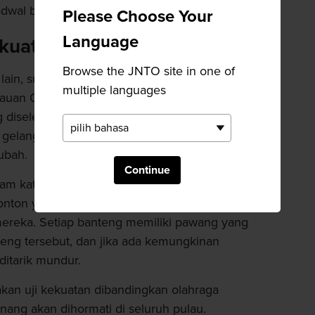
wal berangkat bus, taksi, dll.
Please Choose Your
Language
ekuatan dan kemauan keras
Browse the JNTO site in one of
u lain, sumo banteng masih sangat populer di
multiple languages
auan Oki. Kompetisi ini dibagi menjadi enam
 diselenggarakan di empat gelanggang adu
ga gelanggang merupakan arena terbuka dan
ubah.
Continue
am kategori berat berbeda sehingga mendapat
nton yang ramai akan bersorak-sorai
ereka. Setiap banteng memiliki pawang yang
eng tersebut, dan jika ada kemungkinan
ditarik mundur.
akan uji kekuatan dibandingkan olahraga
ang akan dihormati di seluruh pulau.