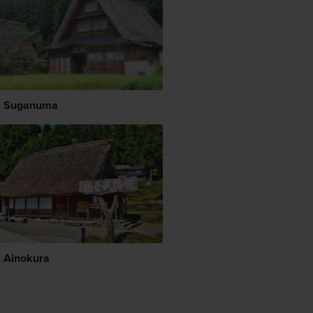
a Suganuma
 Ainokura