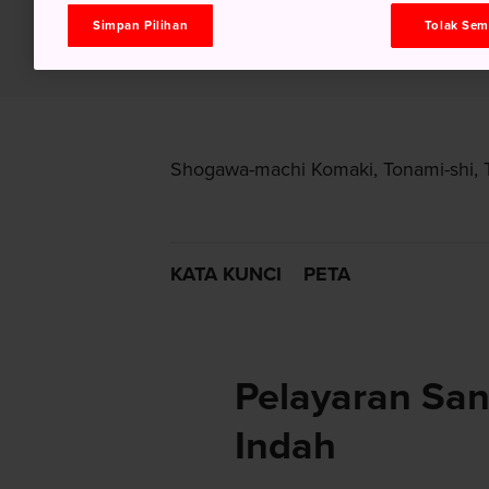
Simpan Pilihan
Tolak Se
Shogawa-machi Komaki, Tonami-shi,
KATA KUNCI
PETA
Pelayaran San
Indah