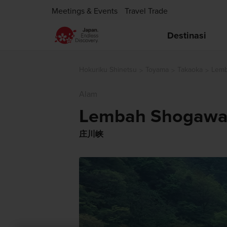
Meetings & Events
Travel Trade
Destinasi
Hokuriku Shinetsu
Toyama
Takaoka
Lemb
Alam
Lembah Shogawa
庄川峡