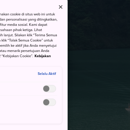
kan cookie di situs web ini untuk
an personalisasi yang ditingkatkan,
itur media sosial. Kami dapat
ahaan pihak ketiga. Lihat
h lanjut. Silakan klik “Terima Semua
 klik “Tolak Semua Cookie” untuk
ilih ke aktif jika Anda menyetujui
atau menarik persetujuan Anda
 “Kebijakan Cookie”.
Kebijakan
Selalu Aktif