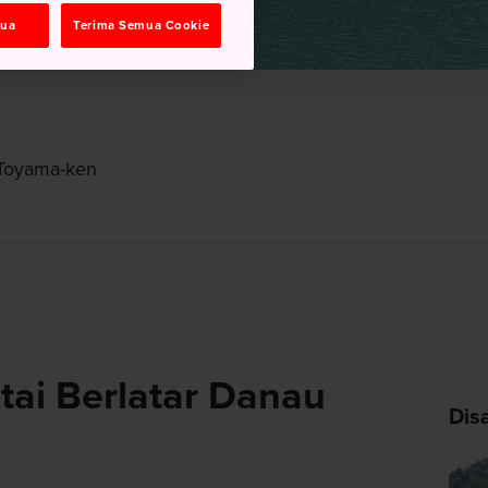
mua
Terima Semua Cookie
 Toyama-ken
tai Berlatar Danau
Dis