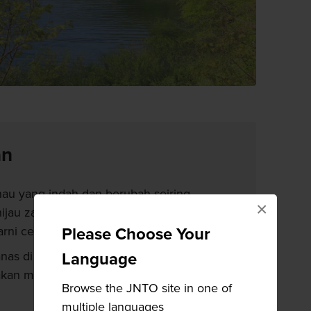
an
au yang indah dan berubah seiring
×
hijau zamrud saat musim semi hingga
rni cerah
Please Choose Your
anas di Shogawa Onsenkyo, di mana Anda
Language
an malam, serta beristirahat di
Browse the JNTO site in one of
multiple languages