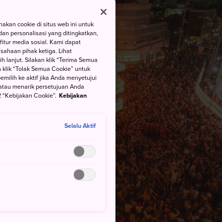
kan cookie di situs web ini untuk
an personalisasi yang ditingkatkan,
itur media sosial. Kami dapat
ahaan pihak ketiga. Lihat
h lanjut. Silakan klik “Terima Semua
 klik “Tolak Semua Cookie” untuk
ilih ke aktif jika Anda menyetujui
atau menarik persetujuan Anda
 “Kebijakan Cookie”.
Kebijakan
Selalu Aktif