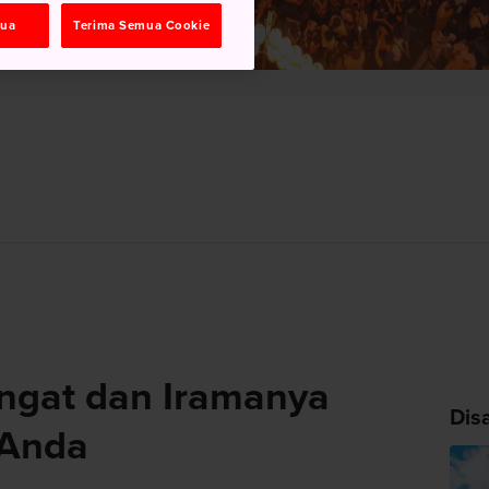
mua
Terima Semua Cookie
ngat dan Iramanya
Dis
 Anda