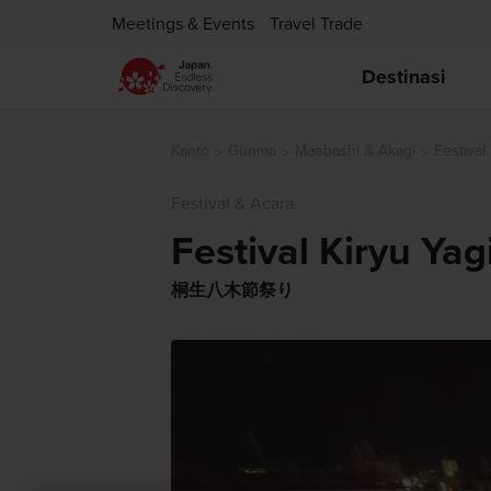
Meetings & Events
Travel Trade
Destinasi
Kanto
Gunma
Maebashi & Akagi
Festival
Festival & Acara
Festival Kiryu Yag
桐生八木節祭り