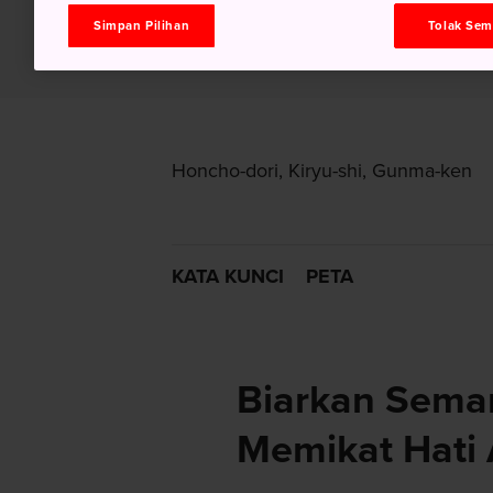
Simpan Pilihan
Tolak Se
Honcho-dori, Kiryu-shi, Gunma-ken
KATA KUNCI
PETA
Biarkan Sema
Memikat Hati