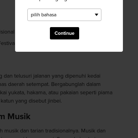
disional Gunma
Continue
estival Kiryu Gion yang bersejarah dan seni
 dan telusuri jalanan yang dipenuhi kedai
as daerah setempat. Bergabunglah dalam
i yukata, hakama, atau pakaian seperti piama
katun yang disebut jinbei.
am Musik
ah musik dan tarian tradisionalnya. Musik dan