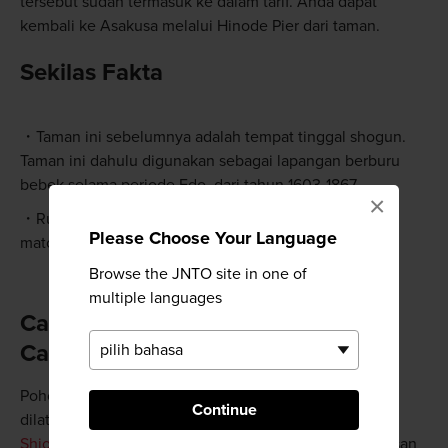
tersebut sudah termasuk ke dalam tarif. Anda dapat
kembali ke Asakusa melalui Hinode Pier dari taman.
Sekilas Fakta
Taman ini sebelumnya adalah tempat tinggal shogun.
Taman ini dahulu digunakan sebagai lapangan berburu
bebek selama periode Edo, dari tahun 1603-1867
×
Rumah teh di tengah-tengah kolam menawarkan
Please Choose Your Language
matcha dan permen-permen Jepang
Browse the JNTO site in one of
multiple languages
Cantik, Khususnya di Bawah
Cahaya Matahari Terang
Pohon-pohon sakura yang tumbuh di taman ini
Continue
dilatarbelakangi oleh gedung-gedung pencakar langit
Shiodome
, sehingga hal ini menampilkan kekontrasan