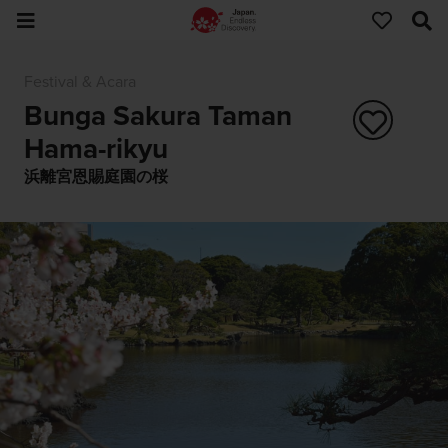
Festival & Acara
Bunga Sakura Taman
Hama-rikyu
浜離宮恩賜庭園の桜