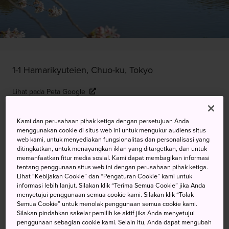
1-1 Hamarikyuteien, Chuo-ku, Tokyo
Lihat pada Peta Google
Dapatkan Info Transit
Kami dan perusahaan pihak ketiga dengan persetujuan Anda
menggunakan cookie di situs web ini untuk mengukur audiens situs
web kami, untuk menyediakan fungsionalitas dan personalisasi yang
ditingkatkan, untuk menayangkan iklan yang ditargetkan, dan untuk
KATA KUNCI
PETA
memanfaatkan fitur media sosial. Kami dapat membagikan informasi
tentang penggunaan situs web ini dengan perusahaan pihak ketiga.
Lihat “Kebijakan Cookie” dan “Pengaturan Cookie” kami untuk
Sakura di Taman yang Damai
informasi lebih lanjut. Silakan klik “Terima Semua Cookie” jika Anda
menyetujui penggunaan semua cookie kami. Silakan klik “Tolak
Semua Cookie” untuk menolak penggunaan semua cookie kami.
Bunga ceri, atau sakura, adalah persamaan kata dari
Silakan pindahkan sakelar pemilih ke aktif jika Anda menyetujui
musim semi ketika seluruh negeri diselimuti dengan
penggunaan sebagian cookie kami. Selain itu, Anda dapat mengubah