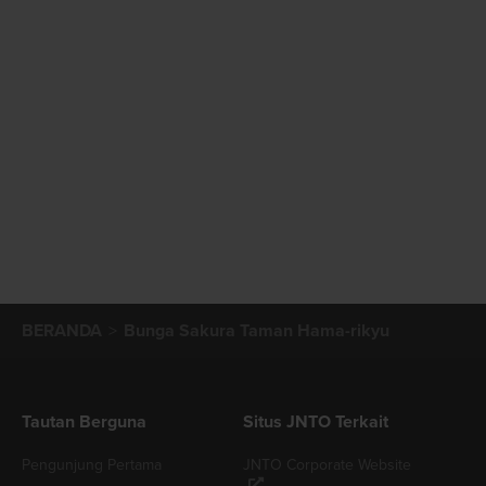
BERANDA
Bunga Sakura Taman Hama-rikyu
Tautan Berguna
Situs JNTO Terkait
Pengunjung Pertama
JNTO Corporate Website