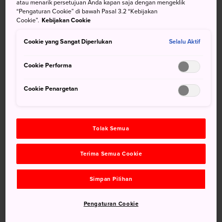
atau menarik persetujuan Anda kapan saja dengan mengeklik
warna merah muda pucat. Tempat-tempat terbuka menarik
“Pengaturan Cookie” di bawah Pasal 3.2 “Kebijakan
perhatian banyak orang ketika hanami atau pesta melihat
Cookie”.
Kebijakan Cookie
bunga sakura mencapai puncaknya. Jika Anda ingin
melihat kelopak bunga yang cantik dengan tenang dan
Cookie yang Sangat Diperlukan
Selalu Aktif
damai, Anda bisa mengunjungi
Taman Hama-rikyu
.
Cookie Performa
Cookie Penargetan
Tolak Semua
Terima Semua Cookie
Simpan Pilihan
Pengaturan Cookie