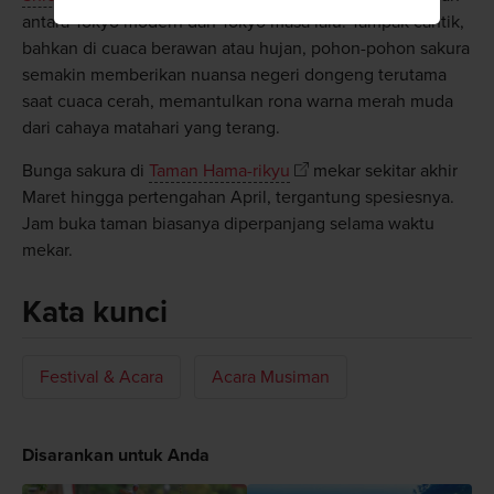
antara Tokyo modern dan Tokyo masa lalu. Tampak cantik,
bahkan di cuaca berawan atau hujan, pohon-pohon sakura
semakin memberikan nuansa negeri dongeng terutama
saat cuaca cerah, memantulkan rona warna merah muda
dari cahaya matahari yang terang.
Bunga sakura di
Taman Hama-rikyu
mekar sekitar akhir
Maret hingga pertengahan April, tergantung spesiesnya.
Jam buka taman biasanya diperpanjang selama waktu
mekar.
Kata kunci
Festival & Acara
Acara Musiman
Disarankan untuk Anda