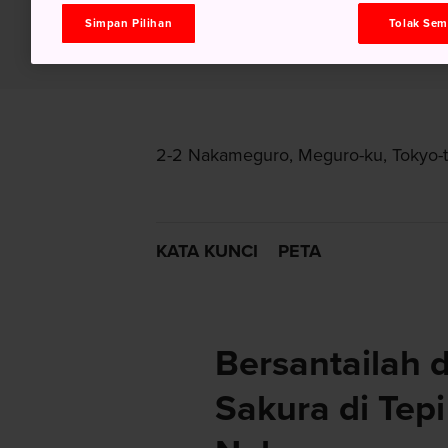
Simpan Pilihan
Tolak Se
2-2 Nakameguro, Meguro-ku, Tokyo-
KATA KUNCI
PETA
Bersantailah 
Sakura di Tep