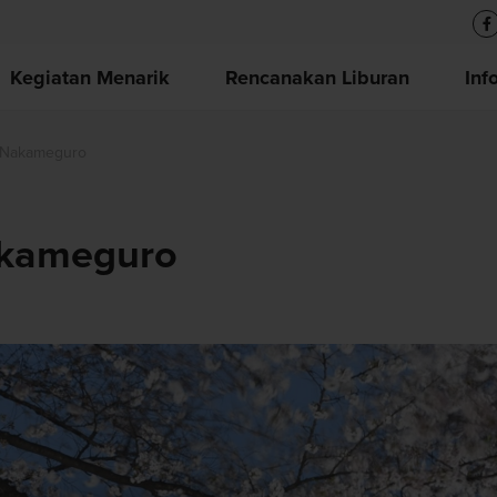
Kegiatan Menarik
Rencanakan Liburan
Inf
 Nakameguro
akameguro