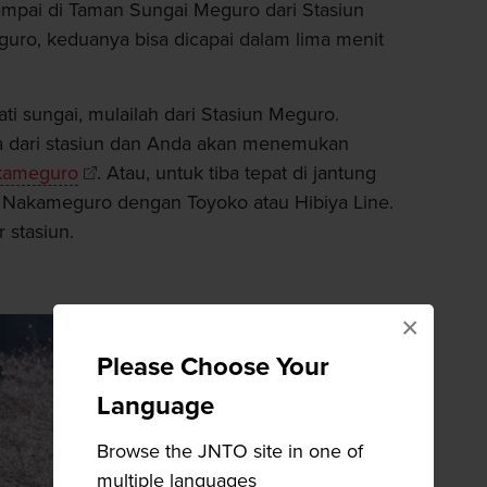
pai di Taman Sungai Meguro dari Stasiun
uro, keduanya bisa dicapai dalam lima menit
ti sungai, mulailah dari Stasiun Meguro.
ya dari stasiun dan Anda akan menemukan
kameguro
. Atau, untuk tiba tepat di jantung
n Nakameguro dengan Toyoko atau Hibiya Line.
 stasiun.
×
Please Choose Your
Language
Browse the JNTO site in one of
multiple languages