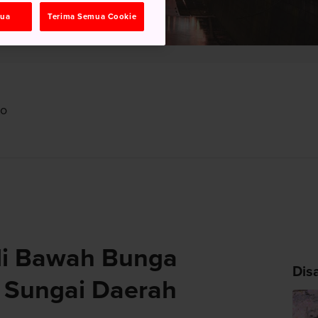
mua
Terima Semua Cookie
to
di Bawah Bunga
Dis
i Sungai Daerah