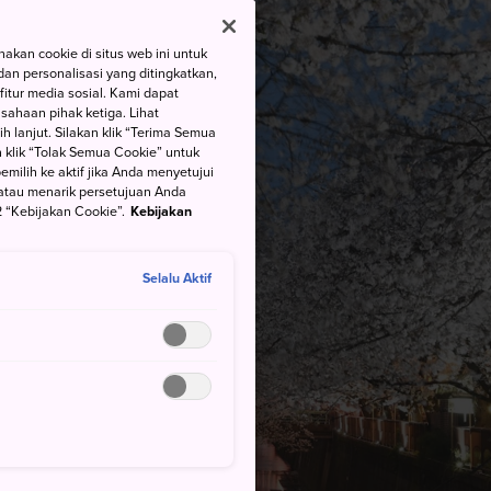
kan cookie di situs web ini untuk
an personalisasi yang ditingkatkan,
itur media sosial. Kami dapat
ahaan pihak ketiga. Lihat
h lanjut. Silakan klik “Terima Semua
 klik “Tolak Semua Cookie” untuk
ilih ke aktif jika Anda menyetujui
atau menarik persetujuan Anda
 “Kebijakan Cookie”.
Kebijakan
Selalu Aktif