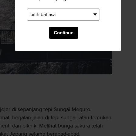
Continue
jejer di sepanjang tepi Sungai Meguro.
ti berjalan-jalan di tepi sungai, atau temukan
enti dan piknik. Melihat bunga sakura telah
akat Jepang selama berabad-abad.