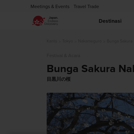
Meetings & Events
Travel Trade
Destinasi
Kanto
Tokyo
Nakameguro
Bunga Sakura
Festival & Acara
Bunga Sakura N
目黒川の桜