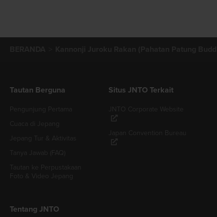
BERANDA
Kannonji Juroku Rakan (Pahatan Patung Budd
Tautan Berguna
Situs JNTO Terkait
Pengunjung Pertama
JNTO Corporate Website
Cuaca di Jepang
Japan Convention Bureau
Jepang Tur & Aktivitas
Tanya Jawab (FAQ)
Tautan ke Perpustakaan
Foto & Video Jepang
Tentang JNTO