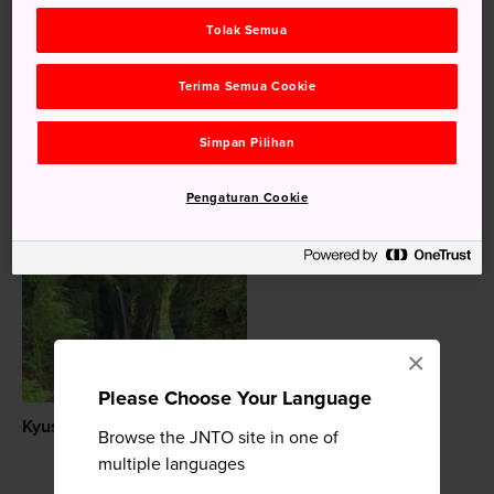
Tolak Semua
Sejarah
Wihara Buddha
Terima Semua Cookie
Karya Seni Buddha
Simpan Pilihan
Wihara Buddha & Kuil Shinto
Pengaturan Cookie
Disarankan untuk Anda
×
Please Choose Your Language
Kyushu
Browse the JNTO site in one of
multiple languages