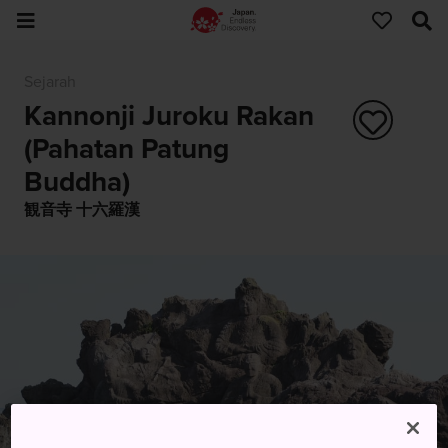
Sejarah
Kannonji Juroku Rakan
(Pahatan Patung
Buddha)
観音寺 十六羅漢