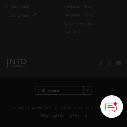
Tentang Kami
Kebijakan Privasi
Kebijakan Cookie
Hubungi Kami
Syarat Penggunaan
Peta situs
Hak Cipta © Japan National Tourism Organization. Semua Hak
Dilindungi Undang-Undang.