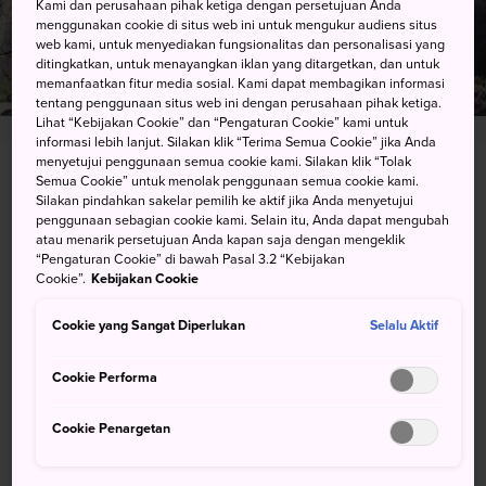
Kami dan perusahaan pihak ketiga dengan persetujuan Anda
menggunakan cookie di situs web ini untuk mengukur audiens situs
web kami, untuk menyediakan fungsionalitas dan personalisasi yang
ditingkatkan, untuk menayangkan iklan yang ditargetkan, dan untuk
memanfaatkan fitur media sosial. Kami dapat membagikan informasi
tentang penggunaan situs web ini dengan perusahaan pihak ketiga.
Lihat “Kebijakan Cookie” dan “Pengaturan Cookie” kami untuk
informasi lebih lanjut. Silakan klik “Terima Semua Cookie” jika Anda
menyetujui penggunaan semua cookie kami. Silakan klik “Tolak
Semua Cookie” untuk menolak penggunaan semua cookie kami.
1782 Taketa, Taketa-shi, Oita-ken
Silakan pindahkan sakelar pemilih ke aktif jika Anda menyetujui
penggunaan sebagian cookie kami. Selain itu, Anda dapat mengubah
Lihat pada Peta Google
atau menarik persetujuan Anda kapan saja dengan mengeklik
“Pengaturan Cookie” di bawah Pasal 3.2 “Kebijakan
Dapatkan Info Transit
Cookie”.
Kebijakan Cookie
Cookie yang Sangat Diperlukan
Selalu Aktif
KATA KUNCI
PETA
Cookie Performa
Cookie Penargetan
Kata kunci