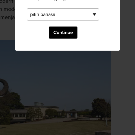
dern dari awal abad ke-17, Chikuden
man modern
Oita
, ia belajar di bawah
 menjadi seniman yang mapan dan dihormati.
Continue