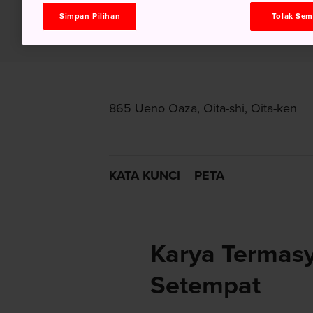
Simpan Pilihan
Tolak Se
865 Ueno Oaza, Oita-shi, Oita-ken
KATA KUNCI
PETA
Karya Termas
Setempat