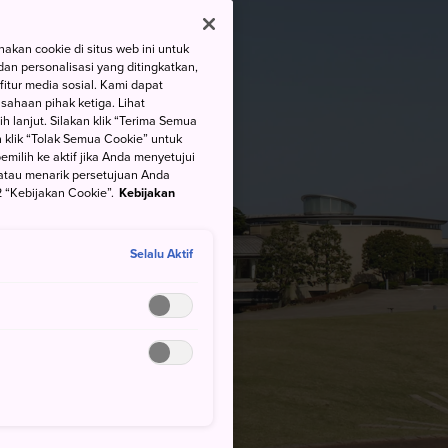
kan cookie di situs web ini untuk
an personalisasi yang ditingkatkan,
itur media sosial. Kami dapat
ahaan pihak ketiga. Lihat
h lanjut. Silakan klik “Terima Semua
 klik “Tolak Semua Cookie” untuk
ilih ke aktif jika Anda menyetujui
atau menarik persetujuan Anda
 “Kebijakan Cookie”.
Kebijakan
Selalu Aktif