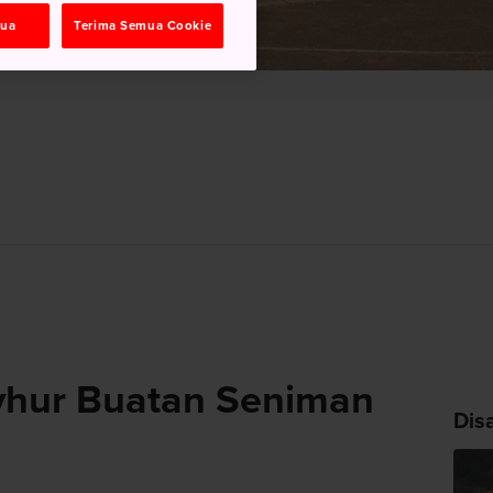
mua
Terima Semua Cookie
yhur Buatan Seniman
Dis