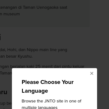
etenangan di Taman Uenogaoka saat
an museum
i
udai, Hohi, dan Nippo main line yang
an besar Kyushu.
gan berjalan kaki 25 menit dari pintu keluar
×
di Taman Uenogaoka yang populer untuk berjalan
Please Choose Your
Language
aru
Browse the JNTO site in one of
kup berbagai contoh bungo nanga yang dibuat
multiple languages