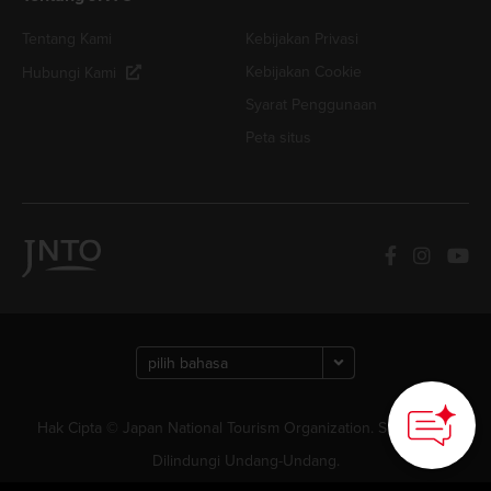
Tentang Kami
Kebijakan Privasi
Kebijakan Cookie
Hubungi Kami
Syarat Penggunaan
Peta situs
Hak Cipta © Japan National Tourism Organization. Semua Hak
Dilindungi Undang-Undang.