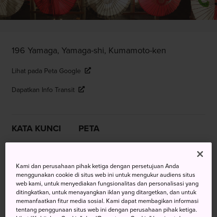
196 Yamaga, Yamaga-shi, Kumamoto-ken
Lihat pada Peta Google
Dapatkan Info Transit
KATA KUNCI
PETA
Menerangi Langit Malam
Kami dan perusahaan pihak ketiga dengan persetujuan Anda
Yamaga dengan Karya Seni
menggunakan cookie di situs web ini untuk mengukur audiens situs
web kami, untuk menyediakan fungsionalitas dan personalisasi yang
ditingkatkan, untuk menayangkan iklan yang ditargetkan, dan untuk
Di
Prefektur Kumamoto
, musim panas dipenuhi
memanfaatkan fitur media sosial. Kami dapat membagikan informasi
tentang penggunaan situs web ini dengan perusahaan pihak ketiga.
berbagai festival dan acara. Namun demikian, Festival