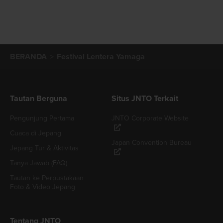
BERANDA
Festival Lentera Yamaga
Tautan Berguna
Situs JNTO Terkait
Pengunjung Pertama
JNTO Corporate Website
Cuaca di Jepang
Japan Convention Bureau
Jepang Tur & Aktivitas
Tanya Jawab (FAQ)
Tautan ke Perpustakaan
Foto & Video Jepang
Tentang JNTO