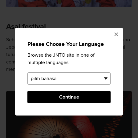
Asal festival
×
Sebuah kisah tua mengatakan bahwa seorang kaisar kuno
Please Choose Your Language
Jepang tengah bepergian ke Yamaga ketika kabut tebal
turun dan ia tersesat. Penduduk kota menyalakan obor
Browse the JNTO site in one of
cemara untuk menerangi jalan; sejak saat itu hal ini
multiple languages
menjadi sebuah aktivitas yang diulang setiap tahun.
Continue