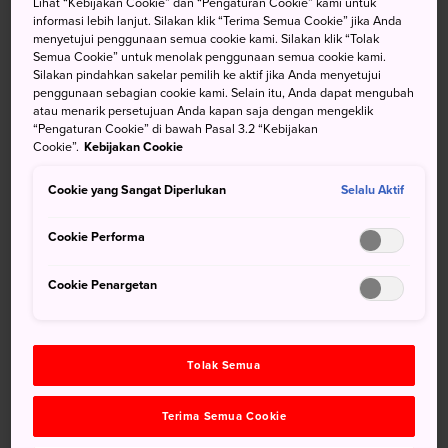
Lihat “Kebijakan Cookie” dan “Pengaturan Cookie” kami untuk
Lentera Yamaga adalah salah satu yang paling mencolok.
informasi lebih lanjut. Silakan klik “Terima Semua Cookie” jika Anda
menyetujui penggunaan semua cookie kami. Silakan klik “Tolak
Semua Cookie” untuk menolak penggunaan semua cookie kami.
Silakan pindahkan sakelar pemilih ke aktif jika Anda menyetujui
penggunaan sebagian cookie kami. Selain itu, Anda dapat mengubah
Jangan Lewatkan
atau menarik persetujuan Anda kapan saja dengan mengeklik
“Pengaturan Cookie” di bawah Pasal 3.2 “Kebijakan
Cookie”.
Kebijakan Cookie
Para penari wanita beraksi dengan lentera di
atas kepala mereka
Cookie yang Sangat Diperlukan
Selalu Aktif
Pertunjukan kembang api pada malam hari
Cookie Performa
Cookie Penargetan
Tolak Semua
Terima Semua Cookie