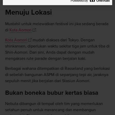
Menuju Lokasi
Mustahil untuk melewatkan festival ini jika sedang berada
di
Kota Aomori
.
Kota Aomori
mudah diakses dari Tokyo. Dengan
shinkansen, diperlukan waktu sekitar tiga jam untuk tiba di
Shin-Aomori. Dari sini, Anda dapat dengan mudah
mengakses rute parade dengan berjalan kaki.
Berbagai wahana ditempatkan di Rasseland yang berlokasi
di sebelah bangunan ASPM di sepanjang tepi air, jaraknya
sepuluh menit jika berjalan dari Stasiun Aomori.
Bukan boneka bubur kertas biasa
Nebuta dibangun di tempat oleh tim yang memerlukan
setahun penuh untuk merancang dan membangun