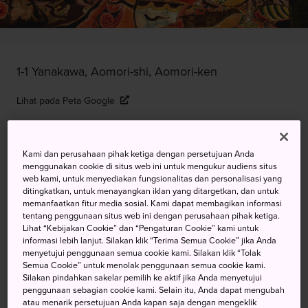
1-1 Yanakawa, Aomori-shi, Aomori-ken
Lihat pada Peta Google
Dapatkan Info Transit
Kami dan perusahaan pihak ketiga dengan persetujuan Anda
menggunakan cookie di situs web ini untuk mengukur audiens situs
web kami, untuk menyediakan fungsionalitas dan personalisasi yang
KATA KUNCI
PETA
ditingkatkan, untuk menayangkan iklan yang ditargetkan, dan untuk
memanfaatkan fitur media sosial. Kami dapat membagikan informasi
tentang penggunaan situs web ini dengan perusahaan pihak ketiga.
Wahana Tiga Dimensi yang
Lihat “Kebijakan Cookie” dan “Pengaturan Cookie” kami untuk
informasi lebih lanjut. Silakan klik “Terima Semua Cookie” jika Anda
Memukau Menyinari Malam
menyetujui penggunaan semua cookie kami. Silakan klik “Tolak
Semua Cookie” untuk menolak penggunaan semua cookie kami.
Secara Menakjubkan
Silakan pindahkan sakelar pemilih ke aktif jika Anda menyetujui
penggunaan sebagian cookie kami. Selain itu, Anda dapat mengubah
atau menarik persetujuan Anda kapan saja dengan mengeklik
Festival Nebuta Aomori adalah festival musim panas yang