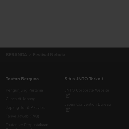
BERANDA
Festival Nebuta
Tautan Berguna
Situs JNTO Terkait
Pengunjung Pertama
JNTO Corporate Website
Cuaca di Jepang
Japan Convention Bureau
Jepang Tur & Aktivitas
Tanya Jawab (FAQ)
Tautan ke Perpustakaan