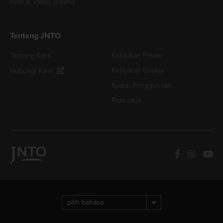
Foto & Video Jepang
Tentang JNTO
Tentang Kami
Kebijakan Privasi
Kebijakan Cookie
Hubungi Kami
Syarat Penggunaan
Peta situs