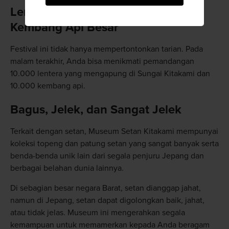
Lentera Mengambang dan
Kembang Api Besar
Festival ini tidak hanya mempertontonkan tarian. Pada
malam terakhir, Anda bisa menikmati pemandangan
10.000 lentera yang mengapung di Sungai Kitakami dan
10.000 kembang api.
Bagus, Jelek, dan Sangat Jelek
Terkait dengan setan, Museum Setan Kitakami mempunyai
koleksi topeng dan patung setan yang sangat banyak serta
benda-benda unik lain dari segala penjuru Jepang dan
berbagai belahan dunia lainnya.
Di sebagian besar negara Barat, setan dianggap jahat,
namun di Jepang, setan dapat digolongkan baik, jahat,
atau tidak jelas. Museum ini mengerahkan segala
kemampuan untuk memamerkan kepada Anda beragam