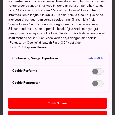
memanfaatkan fitur media sosial. Kami dapat membagikan informasi
wilayah kekuasaan lama Nambu di utara dan Date di
tentang penggunaan situs web ini dengan perusahaan pihak ketiga.
Lihat “Kebijakan Cookie” dan “Pengaturan Cookie” kami untuk
selatan. Kitakami mempunyai warisan budaya yang unik.
informasi lebih lanjut. Silakan klik “Terima Semua Cookie” jika Anda
Dengan bauran budayanya yang unik serta keindahan
menyetujui penggunaan semua cookie kami. Silakan klik “Tolak
alamnya, Kitakami wajib dikunjungi.
Semua Cookie” untuk menolak penggunaan semua cookie kami.
Silakan pindahkan sakelar pemilih ke aktif jika Anda menyetujui
penggunaan sebagian cookie kami. Selain itu, Anda dapat mengubah
atau menarik persetujuan Anda kapan saja dengan mengeklik
“Pengaturan Cookie” di bawah Pasal 3.2 “Kebijakan
Jangan Lewatkan
Cookie”.
Kebijakan Cookie
Cookie yang Sangat Diperlukan
Selalu Aktif
Onikenbai, tarian tradisional dari area Kitakami
Museum Setan
Cookie Performa
Cookie Penargetan
Menuju Lokasi
Tolak Semua
Akses Kitakami dari Stasiun Kitakami, melalui shinkansen