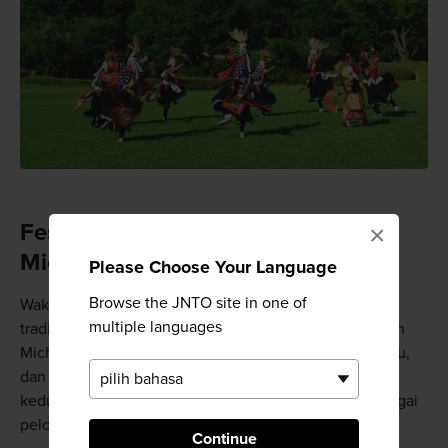
Festival Seni Pertunjukan
×
Michinoku
Please Choose Your Language
Browse the JNTO site in one of
Waktu terbaik untuk menonton Onikenbai dan tarian
multiple languages
tradisional lain adalah selama Festival Seni Pertunjukan
Michinoku. Festival ini diadakan pada hari Jumat, Sabtu,
dan Minggu pertama pada bulan Agustus. Pada hari
kedua festival, lebih dari 100 tim tari datang dari berbagai
pelosok Tohoku untuk tampil di jalan-jalan Kitakami.
Continue