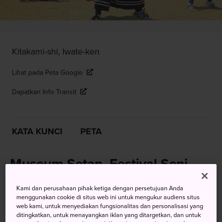
Kitakami-shi, Iwate-ken
Lihat pada Peta Google
Dapatkan Info Transit
KATA KUNCI
PETA
Museum Setan, Festival Seni
Pertunjukan Besar, dan Masih
Kami dan perusahaan pihak ketiga dengan persetujuan Anda
Banyak Lagi
menggunakan cookie di situs web ini untuk mengukur audiens situs
web kami, untuk menyediakan fungsionalitas dan personalisasi yang
ditingkatkan, untuk menayangkan iklan yang ditargetkan, dan untuk
Kitakami berada di Iwate tengah, berbatasan dengan