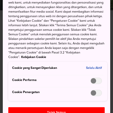
web kami, untuk menyediakan fungsionalitas dan personalisasi yang
ditingkatkan, untuk menayangkan iklan yang ditargetkan, dan untuk
memanfaatkan fitur media sosial. Kami dapat membagikan informasi
tentang penggunaan situs web ini dengan perusahaan pihak ketiga.
Lihat “Kebijakan Cookie” dan “Pengaturan Cookie” kami untuk
informasi lebih lanjut. Silakan klik “Terima Semua Cookie” jika Anda
Mitai, Takachiho, Nishiusuki-gun, Miyazaki-ken
menyetujui penggunaan semua cookie kami. Silakan klik “Tolak
Semua Cookie” untuk menolak penggunaan semua cookie kami.
Lihat pada Peta Google
Silakan pindahkan sakelar pemilih ke aktif jika Anda menyetujui
penggunaan sebagian cookie kami. Selain itu, Anda dapat mengubah
Dapatkan Info Transit
atau menarik persetujuan Anda kapan saja dengan mengeklik
“Pengaturan Cookie” di bawah Pasal 3.2 “Kebijakan
Cookie”.
Kebijakan Cookie
KATA KUNCI
PETA
Cookie yang Sangat Diperlukan
Selalu Aktif
Cookie Performa
Kata kunci
Cookie Penargetan
Alam
Air Terjun
Tolak Semua