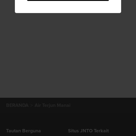
BERANDA
Air Terjun Manai
Tautan Berguna
Situs JNTO Terkait