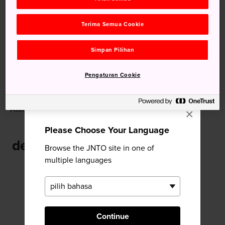
Disarankan untuk Anda
Terima Semua Cookie
Simpan Pilihan
Pengaturan Cookie
Alam Jepang
Kota Miyazaki
×
Please Choose Your Language
dekat Air Terjun Manai
Browse the JNTO site in one of
multiple languages
Continue