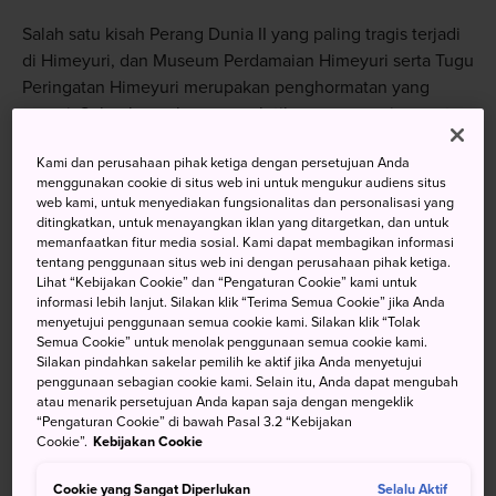
Salah satu kisah Perang Dunia II yang paling tragis terjadi
di Himeyuri, dan Museum Perdamaian Himeyuri serta Tugu
Peringatan Himeyuri merupakan penghormatan yang
sesuai. Sebuah gua kuno penuh tikungan menuju pusat
bumi dengan jarak bermil-mil yang juga berfungsi sebagai
Kami dan perusahaan pihak ketiga dengan persetujuan Anda
pengingat yang memilukan tentang masa lalu Jepang
menggunakan cookie di situs web ini untuk mengukur audiens situs
modern. Terdapat banyak hal yang bisa dilihat dan
web kami, untuk menyediakan fungsionalitas dan personalisasi yang
direnungkan di sini.
ditingkatkan, untuk menayangkan iklan yang ditargetkan, dan untuk
memanfaatkan fitur media sosial. Kami dapat membagikan informasi
tentang penggunaan situs web ini dengan perusahaan pihak ketiga.
Lihat “Kebijakan Cookie” dan “Pengaturan Cookie” kami untuk
informasi lebih lanjut. Silakan klik “Terima Semua Cookie” jika Anda
Jangan Lewatkan
menyetujui penggunaan semua cookie kami. Silakan klik “Tolak
Semua Cookie” untuk menolak penggunaan semua cookie kami.
Silakan pindahkan sakelar pemilih ke aktif jika Anda menyetujui
Pelajari tentang Okinawa selama masa Perang
penggunaan sebagian cookie kami. Selain itu, Anda dapat mengubah
atau menarik persetujuan Anda kapan saja dengan mengeklik
Dunia ke-2 di Museum Peringatan Perdamaian
“Pengaturan Cookie” di bawah Pasal 3.2 “Kebijakan
Himeyuri.
Cookie”.
Kebijakan Cookie
Salah satu gua terbesar di Jepang yang dapat
Cookie yang Sangat Diperlukan
Selalu Aktif